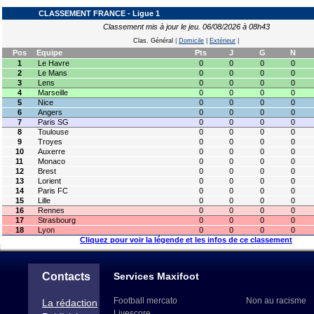
CLASSEMENT FRANCE - Ligue 1
Classement mis à jour le jeu. 06/08/2026 à 08h43
Clas. Général
|
Domicile
|
Extérieur
|
Pos
Equipe
Pts
J
G
N
1
Le Havre
0
0
0
0
2
Le Mans
0
0
0
0
3
Lens
0
0
0
0
4
Marseille
0
0
0
0
5
Nice
0
0
0
0
6
Angers
0
0
0
0
7
Paris SG
0
0
0
0
8
Toulouse
0
0
0
0
9
Troyes
0
0
0
0
10
Auxerre
0
0
0
0
11
Monaco
0
0
0
0
12
Brest
0
0
0
0
13
Lorient
0
0
0
0
14
Paris FC
0
0
0
0
15
Lille
0
0
0
0
16
Rennes
0
0
0
0
17
Strasbourg
0
0
0
0
18
Lyon
0
0
0
0
Cliquez pour voir la légende et les infos de ce classement
Contacts
Services Maxifoot
Football mercato
Non au racisme
La rédaction
Livescore