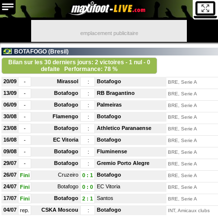
emplacement publicitaire
BOTAFOGO (
Bresil
)
Bilan sur les 30 derniers jours: 2 victoires - 1 nul - 0
defaite
Performance: 78 %
20/09
Mirassol
Botafogo
-
:
BRE, Serie A
13/09
Botafogo
RB Bragantino
-
:
BRE, Serie A
06/09
Botafogo
Palmeiras
-
:
BRE, Serie A
30/08
Flamengo
Botafogo
-
:
BRE, Serie A
23/08
Botafogo
Athletico Paranaense
-
:
BRE, Serie A
16/08
EC Vitoria
Botafogo
-
:
BRE, Serie A
09/08
Botafogo
Fluminense
-
:
BRE, Serie A
29/07
Botafogo
Gremio Porto Alegre
-
:
BRE, Serie A
26/07
Cruzeiro
Botafogo
Fini
0
:
1
BRE, Serie A
24/07
Botafogo
EC Vitoria
Fini
0
:
0
BRE, Serie A
17/07
Botafogo
Santos
Fini
2
:
1
BRE, Serie A
04/07
CSKA Moscou
Botafogo
rep.
:
INT, Amicaux clubs