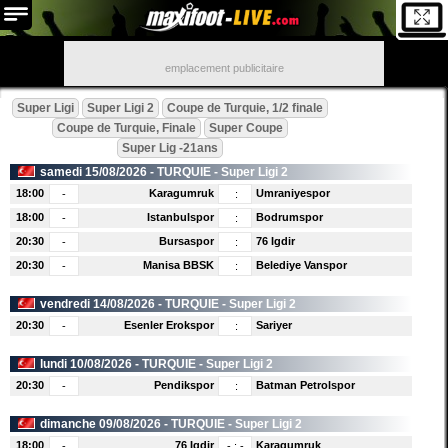
emplacement publicitaire
Super Ligi
Super Ligi 2
Coupe de Turquie, 1/2 finale
Coupe de Turquie, Finale
Super Coupe
Super Lig -21ans
samedi 15/08/2026 -
TURQUIE
- Super Ligi 2
18:00
Karagumruk
Umraniyespor
-
:
18:00
Istanbulspor
Bodrumspor
-
:
20:30
Bursaspor
76 Igdir
-
:
20:30
Manisa BBSK
Belediye Vanspor
-
:
vendredi 14/08/2026 -
TURQUIE
- Super Ligi 2
20:30
Esenler Erokspor
Sariyer
-
:
lundi 10/08/2026 -
TURQUIE
- Super Ligi 2
20:30
Pendikspor
Batman Petrolspor
-
:
dimanche 09/08/2026 -
TURQUIE
- Super Ligi 2
18:00
76 Igdir
Karagumruk
-
-
:
-