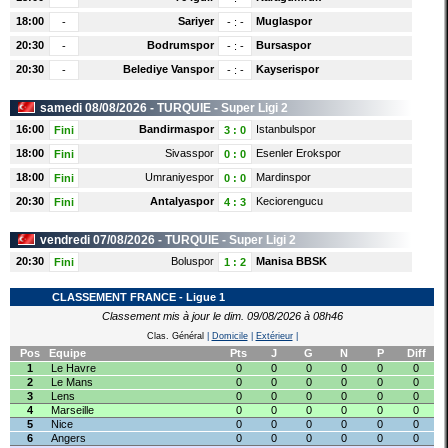
l
18:00
Sariyer
Muglaspor
-
-
:
-
20:30
Bodrumspor
Bursaspor
-
-
:
-
20:30
Belediye Vanspor
Kayserispor
-
-
:
-
samedi 08/08/2026 -
TURQUIE
- Super Ligi 2
16:00
Bandirmaspor
Istanbulspor
Fini
3
:
0
18:00
Sivasspor
Esenler Erokspor
Fini
0
:
0
18:00
Umraniyespor
Mardinspor
Fini
0
:
0
20:30
Antalyaspor
Keciorengucu
Fini
4
:
3
vendredi 07/08/2026 -
TURQUIE
- Super Ligi 2
20:30
Boluspor
Manisa BBSK
Fini
1
:
2
CLASSEMENT FRANCE - Ligue 1
Classement mis à jour le dim. 09/08/2026 à 08h46
Clas. Général
|
Domicile
|
Extérieur
|
Pos
Equipe
Pts
J
G
N
P
Diff
1
Le Havre
0
0
0
0
0
0
2
Le Mans
0
0
0
0
0
0
3
Lens
0
0
0
0
0
0
4
Marseille
0
0
0
0
0
0
5
Nice
0
0
0
0
0
0
6
Angers
0
0
0
0
0
0