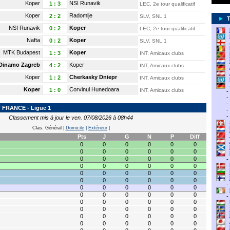
Koper
NSI Runavik
1
:
3
LEC, 2e tour qualificatif
Koper
Radomlje
2
:
2
SLV, SNL 1
►
NSI Runavik
Koper
0
:
2
LEC, 2e tour qualificatif
Nafta
Koper
0
:
2
SLV, SNL 1
MTK Budapest
Koper
1
:
3
INT, Amicaux clubs
Dinamo Zagreb
Koper
4
:
2
INT, Amicaux clubs
Koper
Cherkasky Dniepr
1
:
2
INT, Amicaux clubs
Koper
Corvinul Hunedoara
1
:
0
INT, Amicaux clubs
-
-
-
FRANCE - Ligue 1
-
-
Classement mis à jour le ven. 07/08/2026 à 08h44
Clas. Général
|
Domicile
|
Extérieur
|
Pts
J
G
N
P
Diff
0
0
0
0
0
0
0
0
0
0
0
0
0
0
0
0
0
0
-
0
0
0
0
0
0
0
0
0
0
0
0
0
0
0
0
0
0
-
0
0
0
0
0
0
0
0
0
0
0
0
-
0
0
0
0
0
0
0
0
0
0
0
0
0
0
0
0
0
0
0
0
0
0
0
0