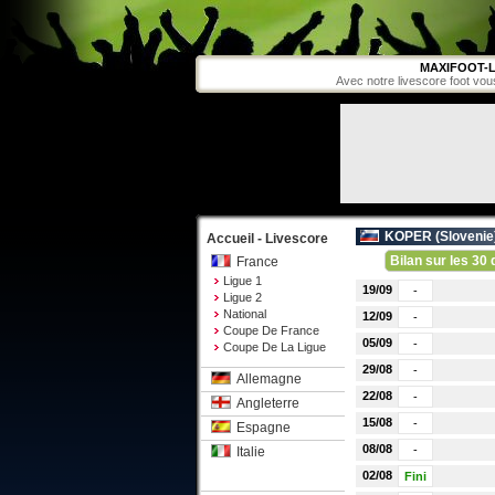
MAXIFOOT-L
Avec notre livescore foot vou
KOPER (
Slovenie
Accueil - Livescore
Bilan sur les 30 
France
Ligue 1
19/09
-
Ligue 2
National
12/09
-
Coupe De France
05/09
-
Coupe De La Ligue
29/08
-
Allemagne
22/08
-
Angleterre
15/08
-
Espagne
08/08
-
Italie
02/08
Fini