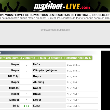
IVE VOUS PERMET DE SUIVRE TOUS LES RESULTATS DE FOOTBALL, EN 1 CLIC, ET 
s ne manquerez aucun match en direct ! Suivez les résultats de foot et chaque score en direct 
emplacement publicitaire
)
derniers jours: 3 victoires - 2 nuls - 3 defaites
Performance: 46 %
Koper
Nafta
:
SLV, SNL 1
Koper
Olimpija Ljubljana
:
SLV, SNL 1
NK Celje
Koper
:
SLV, SNL 1
Koper
Aluminij
:
SLV, SNL 1
Mura 05
Koper
:
SLV, SNL 1
Koper
Bravo
:
SLV, SNL 1
Maribor
Koper
:
SLV, SNL 1
Brinje
Koper
1
:
1
SLV, SNL 1