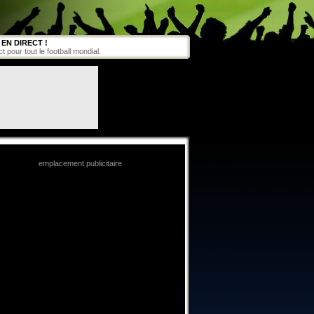
EN DIRECT !
pour tout le football mondial.
emplacement publicitaire