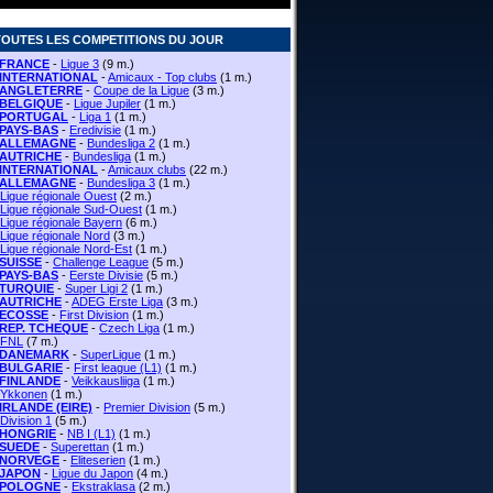
TOUTES LES COMPETITIONS DU JOUR
FRANCE
-
Ligue 3
(9 m.)
INTERNATIONAL
-
Amicaux - Top clubs
(1 m.)
ANGLETERRE
-
Coupe de la Ligue
(3 m.)
BELGIQUE
-
Ligue Jupiler
(1 m.)
PORTUGAL
-
Liga 1
(1 m.)
PAYS-BAS
-
Eredivisie
(1 m.)
ALLEMAGNE
-
Bundesliga 2
(1 m.)
AUTRICHE
-
Bundesliga
(1 m.)
INTERNATIONAL
-
Amicaux clubs
(22 m.)
ALLEMAGNE
-
Bundesliga 3
(1 m.)
Ligue régionale Ouest
(2 m.)
Ligue régionale Sud-Ouest
(1 m.)
Ligue régionale Bayern
(6 m.)
Ligue régionale Nord
(3 m.)
Ligue régionale Nord-Est
(1 m.)
SUISSE
-
Challenge League
(5 m.)
PAYS-BAS
-
Eerste Divisie
(5 m.)
TURQUIE
-
Super Ligi 2
(1 m.)
AUTRICHE
-
ADEG Erste Liga
(3 m.)
ECOSSE
-
First Division
(1 m.)
REP. TCHEQUE
-
Czech Liga
(1 m.)
FNL
(7 m.)
DANEMARK
-
SuperLigue
(1 m.)
BULGARIE
-
First league (L1)
(1 m.)
FINLANDE
-
Veikkausliiga
(1 m.)
Ykkonen
(1 m.)
IRLANDE (EIRE)
-
Premier Division
(5 m.)
Division 1
(5 m.)
HONGRIE
-
NB I (L1)
(1 m.)
SUEDE
-
Superettan
(1 m.)
NORVEGE
-
Eliteserien
(1 m.)
JAPON
-
Ligue du Japon
(4 m.)
POLOGNE
-
Ekstraklasa
(2 m.)