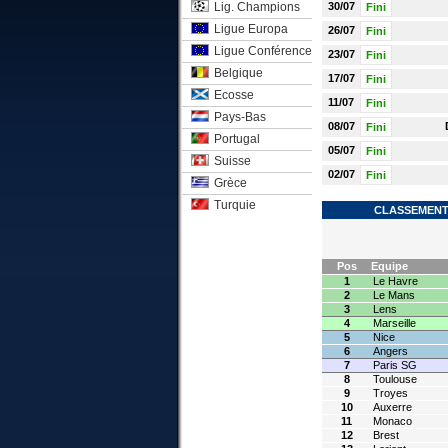
Lig. Champions
30/07
Fini
Ligue Europa
26/07
Fini
Ligue Conférence
23/07
Fini
Belgique
17/07
Fini
Ecosse
11/07
Fini
Pays-Bas
08/07
Fini
Portugal
05/07
Fini
Suisse
02/07
Fini
Grèce
Turquie
CLASSEMENT 
Pos
Equipe
1
Le Havre
2
Le Mans
3
Lens
4
Marseille
5
Nice
6
Angers
7
Paris SG
8
Toulouse
9
Troyes
10
Auxerre
11
Monaco
12
Brest