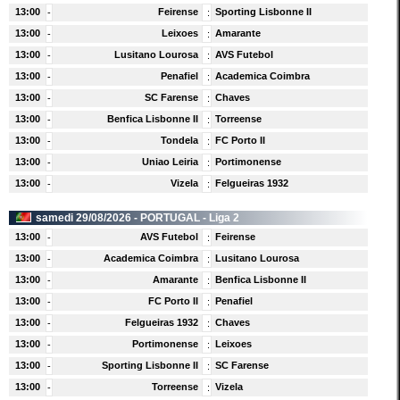
13:00
Feirense
Sporting Lisbonne II
-
:
13:00
Leixoes
Amarante
-
:
13:00
Lusitano Lourosa
AVS Futebol
-
:
13:00
Penafiel
Academica Coimbra
-
:
13:00
SC Farense
Chaves
-
:
13:00
Benfica Lisbonne II
Torreense
-
:
13:00
Tondela
FC Porto II
-
:
13:00
Uniao Leiria
Portimonense
-
:
13:00
Vizela
Felgueiras 1932
-
:
samedi 29/08/2026 -
PORTUGAL
- Liga 2
13:00
AVS Futebol
Feirense
-
:
13:00
Academica Coimbra
Lusitano Lourosa
-
:
13:00
Amarante
Benfica Lisbonne II
-
:
13:00
FC Porto II
Penafiel
-
:
13:00
Felgueiras 1932
Chaves
-
:
13:00
Portimonense
Leixoes
-
:
13:00
Sporting Lisbonne II
SC Farense
-
:
13:00
Torreense
Vizela
-
: