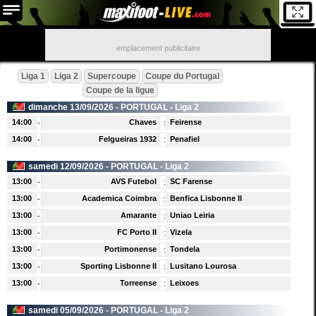
emplacement publicitaire
Liga 1
Liga 2
Supercoupe
Coupe du Portugal
Coupe de la ligue
dimanche 13/09/2026 -
PORTUGAL
- Liga 2
14:00
Chaves
Feirense
-
:
14:00
Felgueiras 1932
Penafiel
-
:
samedi 12/09/2026 -
PORTUGAL
- Liga 2
13:00
AVS Futebol
SC Farense
-
:
13:00
Academica Coimbra
Benfica Lisbonne II
-
:
13:00
Amarante
Uniao Leiria
-
:
13:00
FC Porto II
Vizela
-
:
13:00
Portimonense
Tondela
-
:
13:00
Sporting Lisbonne II
Lusitano Lourosa
-
:
13:00
Torreense
Leixoes
-
:
samedi 05/09/2026 -
PORTUGAL
- Liga 2