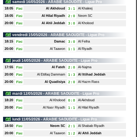
samedi 16/05/2026 -
ARABIE SAOUDITE
- Ligue Pro
18:05
Al Akhdoud
Al Khaleej
Fini
3
:
1
18:05
Al Hilal Riyadh
Neom SC
Fini
2
:
0
20:00
Al Ahli Jeddah
Al Kholood
Fini
3
:
0
vendredi 15/05/2026 -
ARABIE SAOUDITE
- Ligue Pro
18:15
Damac
Al Feiha
Fini
3
:
0
20:00
Al Taawon
Al Riyadh
Fini
1
:
1
jeudi 14/05/2026 -
ARABIE SAOUDITE
- Ligue Pro
17:55
Al Fateh
Al-Najma
Fini
2
:
0
20:00
Al Ettifaq Dammam
Al Ittihad Jeddah
Fini
1
:
3
20:00
Al Quadisiya
Al Hazm Rass
Fini
2
:
0
mardi 12/05/2026 -
ARABIE SAOUDITE
- Ligue Pro
18:20
Al Kholood
Al Akhdoud
Fini
0
:
0
20:00
Al Nasr Riyadh
Al Hilal Riyadh
Fini
1
:
1
lundi 11/05/2026 -
ARABIE SAOUDITE
- Ligue Pro
18:50
Neom SC
Al Shabab Riyadh
Fini
2
:
1
20:00
Al Taawon
Al Ahli Jeddah
Fini
1
:
2