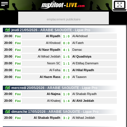
emplacement publicitaire
jeudi 21/05/2026 -
ARABIE SAOUDITE
- Ligue Pro
20:00
Al Riyadh
Al Akhdoud
Fini
1
:
0
20:00
Al Kholood
Al Fateh
Fini
0
:
0
20:00
Al Nasr Riyadh
Damac
Fini
4
:
1
20:00
Al Ittihad Jeddah
Al Quadisiya
Fini
1
:
5
20:00
Neom SC
Al Ettifaq Dammam
Fini
1
:
1
20:00
Al Feiha
Al Hilal Riyadh
Fini
0
:
1
20:00
Al Hazm Rass
Al Taawon
Fini
2
:
0
mercredi 20/05/2026 -
ARABIE SAOUDITE
- Ligue Pro
20:00
Al-Najma
Al Shabab Riyadh
Fini
1
:
0
20:00
Al Khaleej
Al Ahli Jeddah
Fini
1
:
4
dimanche 17/05/2026 -
ARABIE SAOUDITE
- Ligue Pro
20:00
Al Shabab Riyadh
Al Ittihad Jeddah
Fini
3
:
2