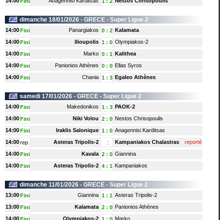
14:00
Anagennisi Karditsas
Nestos Chrisopoulis
Fini
1
:
2
dimanche 18/01/2026 -
GRECE
- Super Ligue 2
14:00
Panargiakos
Kalamata
Fini
0
:
2
14:00
Ilioupolis
Olympiakos-2
Fini
1
:
0
14:00
Marko
Kalithea
Fini
0
:
1
14:00
Panionios Athènes
Ellas Syros
Fini
0
:
0
14:00
Chania
Egaleo Athènes
Fini
1
:
3
samedi 17/01/2026 -
GRECE
- Super Ligue 2
14:00
Makedonikos
PAOK-2
Fini
1
:
3
14:00
Niki Volou
Nestos Chrisopoulis
Fini
2
:
0
14:00
Iraklis Salonique
Anagennisi Karditsas
Fini
1
:
0
14:00
Asteras Tripolis-2
Kampaniakos Chalastras
reporté
rep.
:
14:00
Kavala
Giannina
Fini
2
:
0
14:00
Asteras Tripolis-2
Kampaniakos
Fini
4
:
1
dimanche 11/01/2026 -
GRECE
- Super Ligue 2
13:00
Giannina
Asteras Tripolis-2
Fini
1
:
1
13:00
Kalamata
Panionios Athènes
Fini
2
:
0
14:00
Olympiakos-2
Marko
Fini
1
:
0