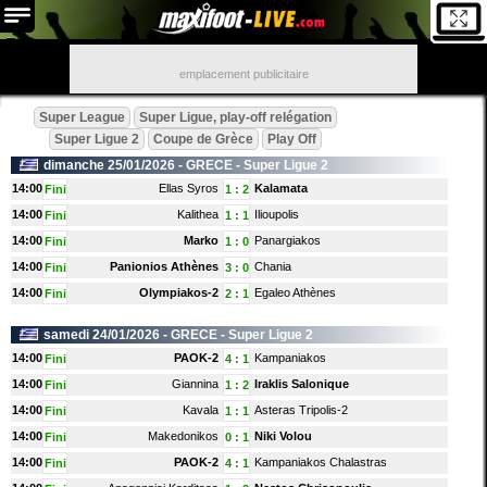
emplacement publicitaire
Super League
Super Ligue, play-off relégation
Super Ligue 2
Coupe de Grèce
Play Off
dimanche 25/01/2026 -
GRECE
- Super Ligue 2
14:00
Ellas Syros
Kalamata
Fini
1
:
2
14:00
Kalithea
Ilioupolis
Fini
1
:
1
14:00
Marko
Panargiakos
Fini
1
:
0
14:00
Panionios Athènes
Chania
Fini
3
:
0
14:00
Olympiakos-2
Egaleo Athènes
Fini
2
:
1
samedi 24/01/2026 -
GRECE
- Super Ligue 2
14:00
PAOK-2
Kampaniakos
Fini
4
:
1
14:00
Giannina
Iraklis Salonique
Fini
1
:
2
14:00
Kavala
Asteras Tripolis-2
Fini
1
:
1
14:00
Makedonikos
Niki Volou
Fini
0
:
1
14:00
PAOK-2
Kampaniakos Chalastras
Fini
4
:
1