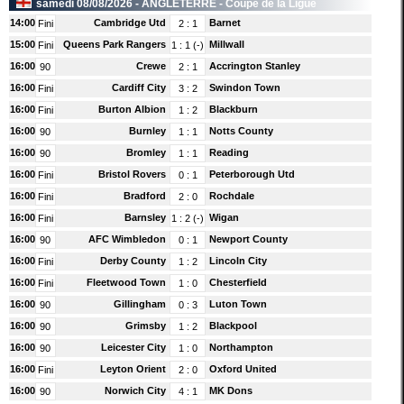
samedi 08/08/2026 -
ANGLETERRE
- Coupe de la Ligue
14:00
Cambridge Utd
Barnet
Fini
2
:
1
15:00
Queens Park Rangers
Millwall
Fini
1
:
1 (-)
16:00
Crewe
Accrington Stanley
90
2
:
1
16:00
Cardiff City
Swindon Town
Fini
3
:
2
16:00
Burton Albion
Blackburn
Fini
1
:
2
16:00
Burnley
Notts County
90
1
:
1
16:00
Bromley
Reading
90
1
:
1
16:00
Bristol Rovers
Peterborough Utd
Fini
0
:
1
16:00
Bradford
Rochdale
Fini
2
:
0
16:00
Barnsley
Wigan
Fini
1
:
2 (-)
16:00
AFC Wimbledon
Newport County
90
0
:
1
16:00
Derby County
Lincoln City
Fini
1
:
2
16:00
Fleetwood Town
Chesterfield
Fini
1
:
0
16:00
Gillingham
Luton Town
90
0
:
3
16:00
Grimsby
Blackpool
90
1
:
2
16:00
Leicester City
Northampton
90
1
:
0
16:00
Leyton Orient
Oxford United
Fini
2
:
0
16:00
Norwich City
MK Dons
90
4
:
1