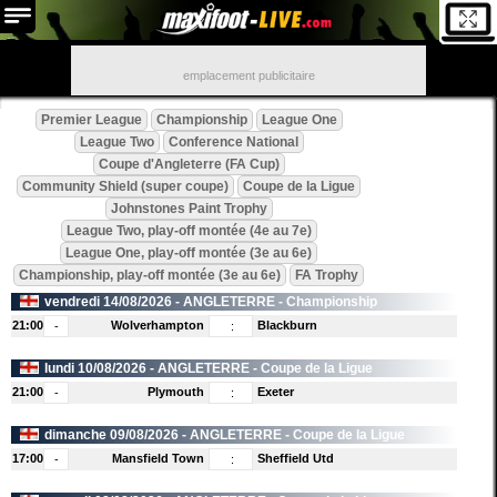
emplacement publicitaire
Premier League
Championship
League One
League Two
Conference National
Coupe d'Angleterre (FA Cup)
Community Shield (super coupe)
Coupe de la Ligue
Johnstones Paint Trophy
League Two, play-off montée (4e au 7e)
League One, play-off montée (3e au 6e)
Championship, play-off montée (3e au 6e)
FA Trophy
vendredi 14/08/2026 -
ANGLETERRE
- Championship
21:00
Wolverhampton
Blackburn
-
:
lundi 10/08/2026 -
ANGLETERRE
- Coupe de la Ligue
21:00
Plymouth
Exeter
-
:
dimanche 09/08/2026 -
ANGLETERRE
- Coupe de la Ligue
17:00
Mansfield Town
Sheffield Utd
-
: