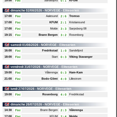
19:00
Sandefjord
KFUM
Fini
0
:
1
dimanche 02/08/2026 -
NORVEGE
- Eliteserien
17:00
Aalesund
Tromso
Fini
2
:
6
17:00
KFUM
Kristiansund
Fini
2
:
1
17:00
Molde
Sarpsborg 08
Fini
3
:
3
19:15
Brann Bergen
Rosenborg
Fini
3
:
2
samedi 01/08/2026 -
NORVEGE
- Eliteserien
16:00
Fredrikstad
Sandefjord
Fini
1
:
0
18:00
Start
Viking Stavanger
Fini
0
:
3
vendredi 31/07/2026 -
NORVEGE
- Eliteserien
19:00
Vålerenga
Ham-Kam
Fini
0
:
3
21:00
Bodo-Glimt
Lillestrom
Fini
4
:
0
lundi 27/07/2026 -
NORVEGE
- Eliteserien
19:00
Rosenborg
Fredrikstad
Fini
4
:
0
dimanche 26/07/2026 -
NORVEGE
- Eliteserien
14:30
Brann Bergen
Vålerenga
Fini
2
:
3
17:00
KFUM
Molde
Fini
2
:
4