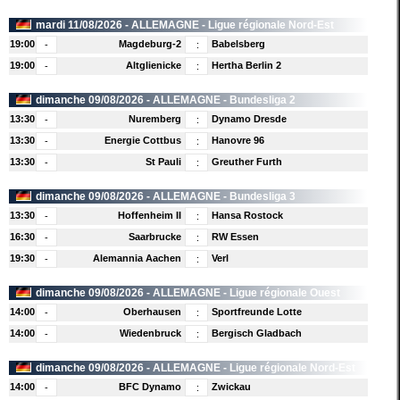
l
mardi 11/08/2026 -
ALLEMAGNE
- Ligue régionale Nord-Est
19:00
Magdeburg-2
Babelsberg
-
:
19:00
Altglienicke
Hertha Berlin 2
-
:
dimanche 09/08/2026 -
ALLEMAGNE
- Bundesliga 2
13:30
Nuremberg
Dynamo Dresde
-
:
13:30
Energie Cottbus
Hanovre 96
-
:
13:30
St Pauli
Greuther Furth
-
:
dimanche 09/08/2026 -
ALLEMAGNE
- Bundesliga 3
13:30
Hoffenheim II
Hansa Rostock
-
:
16:30
Saarbrucke
RW Essen
-
:
19:30
Alemannia Aachen
Verl
-
:
dimanche 09/08/2026 -
ALLEMAGNE
- Ligue régionale Ouest
14:00
Oberhausen
Sportfreunde Lotte
-
:
14:00
Wiedenbruck
Bergisch Gladbach
-
:
dimanche 09/08/2026 -
ALLEMAGNE
- Ligue régionale Nord-Est
14:00
BFC Dynamo
Zwickau
-
: