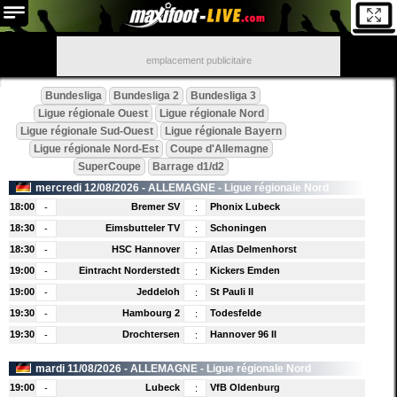
emplacement publicitaire
Bundesliga
Bundesliga 2
Bundesliga 3
Ligue régionale Ouest
Ligue régionale Nord
Ligue régionale Sud-Ouest
Ligue régionale Bayern
Ligue régionale Nord-Est
Coupe d'Allemagne
SuperCoupe
Barrage d1/d2
mercredi 12/08/2026 -
ALLEMAGNE
- Ligue régionale Nord
18:00
Bremer SV
Phonix Lubeck
-
:
18:30
Eimsbutteler TV
Schoningen
-
:
18:30
HSC Hannover
Atlas Delmenhorst
-
:
19:00
Eintracht Norderstedt
Kickers Emden
-
:
19:00
Jeddeloh
St Pauli II
-
:
19:30
Hambourg 2
Todesfelde
-
:
19:30
Drochtersen
Hannover 96 II
-
:
mardi 11/08/2026 -
ALLEMAGNE
- Ligue régionale Nord
19:00
Lubeck
VfB Oldenburg
-
: