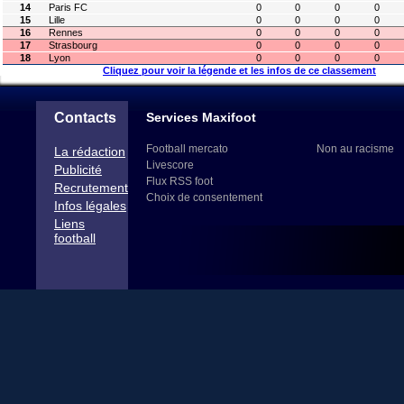
14
Paris FC
0
0
0
0
15
Lille
0
0
0
0
16
Rennes
0
0
0
0
17
Strasbourg
0
0
0
0
18
Lyon
0
0
0
0
Cliquez pour voir la légende et les infos de ce classement
Contacts
Services Maxifoot
Football mercato
Non au racisme
La rédaction
Livescore
Publicité
Flux RSS foot
Recrutement
Choix de consentement
Infos légales
Liens
football