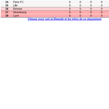
14
Paris FC
0
0
0
0
15
Lille
0
0
0
0
16
Rennes
0
0
0
0
17
Strasbourg
0
0
0
0
18
Lyon
0
0
0
0
Cliquez pour voir la légende et les infos de ce classement