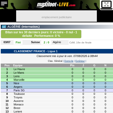
emplacement publicitaire
ALGÉRIE (
Internation.
)
Bilan sur les 30 derniers jours: 0 victoire - 0 nul - 1
defaite
Performance: 0 %
03/07
Suisse
Algérie
Fini
2
:
0
CdM, 16e de finale
CLASSEMENT FRANCE - Ligue 1
Classement mis à jour le ven. 07/08/2026 à 08h44
Clas. Général
|
Domicile
|
Extérieur
|
Pos
Equipe
Pts
J
G
N
1
Le Havre
0
0
0
0
2
Le Mans
0
0
0
0
3
Lens
0
0
0
0
4
Marseille
0
0
0
0
5
Nice
0
0
0
0
6
Angers
0
0
0
0
7
Paris SG
0
0
0
0
8
Toulouse
0
0
0
0
9
Troyes
0
0
0
0
10
Auxerre
0
0
0
0
11
Monaco
0
0
0
0
12
Brest
0
0
0
0
13
Lorient
0
0
0
0