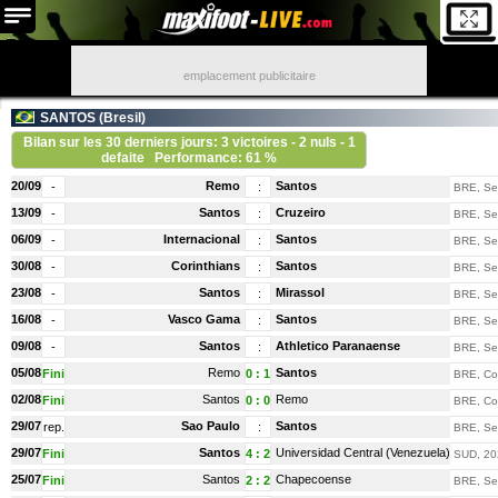
emplacement publicitaire
SANTOS (
Bresil
)
Bilan sur les 30 derniers jours: 3 victoires - 2 nuls - 1
defaite
Performance: 61 %
20/09
Remo
Santos
-
:
BRE, Ser
13/09
Santos
Cruzeiro
-
:
BRE, Ser
06/09
Internacional
Santos
-
:
BRE, Ser
30/08
Corinthians
Santos
-
:
BRE, Ser
23/08
Santos
Mirassol
-
:
BRE, Ser
16/08
Vasco Gama
Santos
-
:
BRE, Ser
09/08
Santos
Athletico Paranaense
-
:
BRE, Ser
05/08
Remo
Santos
Fini
0
:
1
BRE, Cou
02/08
Santos
Remo
Fini
0
:
0
BRE, Cou
29/07
Sao Paulo
Santos
rep.
:
BRE, Ser
29/07
Santos
Universidad Central (Venezuela)
Fini
4
:
2
SUD, 20
25/07
Santos
Chapecoense
Fini
2
:
2
BRE, Ser