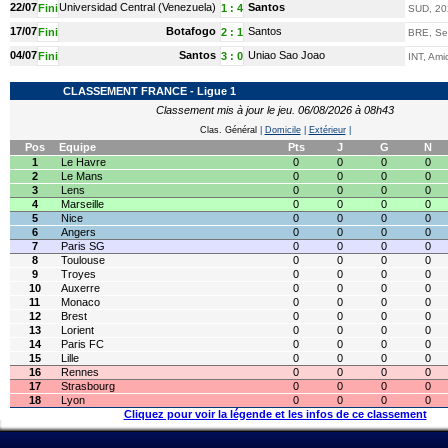
22/07
Universidad Central (Venezuela)
Santos
Fini
1
:
4
SUD, 20
17/07
Botafogo
Santos
Fini
2
:
1
BRE, Ser
04/07
Santos
Uniao Sao Joao
Fini
3
:
0
INT, Ami
CLASSEMENT FRANCE - Ligue 1
Classement mis à jour le jeu. 06/08/2026 à 08h43
Clas. Général
|
Domicile
|
Extérieur
|
Pos
Equipe
Pts
J
G
N
1
Le Havre
0
0
0
0
2
Le Mans
0
0
0
0
3
Lens
0
0
0
0
4
Marseille
0
0
0
0
5
Nice
0
0
0
0
6
Angers
0
0
0
0
7
Paris SG
0
0
0
0
8
Toulouse
0
0
0
0
9
Troyes
0
0
0
0
10
Auxerre
0
0
0
0
11
Monaco
0
0
0
0
12
Brest
0
0
0
0
13
Lorient
0
0
0
0
14
Paris FC
0
0
0
0
15
Lille
0
0
0
0
16
Rennes
0
0
0
0
17
Strasbourg
0
0
0
0
18
Lyon
0
0
0
0
Cliquez pour voir la légende et les infos de ce classement