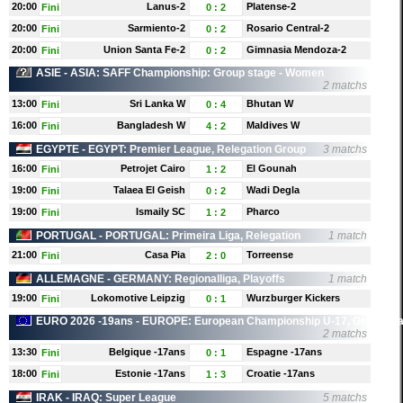
20:00
Lanus-2
Platense-2
Fini
0
:
2
20:00
Sarmiento-2
Rosario Central-2
Fini
0
:
2
20:00
Union Santa Fe-2
Gimnasia Mendoza-2
Fini
0
:
2
ASIE
- ASIA: SAFF Championship: Group stage - Women
2 matchs
13:00
Sri Lanka W
Bhutan W
Fini
0
:
4
16:00
Bangladesh W
Maldives W
Fini
4
:
2
EGYPTE
- EGYPT: Premier League, Relegation Group
3 matchs
16:00
Petrojet Cairo
El Gounah
Fini
1
:
2
19:00
Talaea El Geish
Wadi Degla
Fini
0
:
2
19:00
Ismaily SC
Pharco
Fini
1
:
2
PORTUGAL
- PORTUGAL: Primeira Liga, Relegation
1 match
21:00
Casa Pia
Torreense
Fini
2
:
0
ALLEMAGNE
- GERMANY: Regionalliga, Playoffs
1 match
19:00
Lokomotive Leipzig
Wurzburger Kickers
Fini
0
:
1
EURO 2026 -19ans
- EUROPE: European Championship U-17, Group St
2 matchs
13:30
Belgique -17ans
Espagne -17ans
Fini
0
:
1
18:00
Estonie -17ans
Croatie -17ans
Fini
1
:
3
IRAK
- IRAQ: Super League
5 matchs