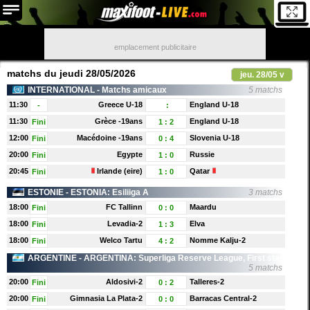
emplacement publicitaire
matchs du jeudi 28/05/2026
jeu.
28/05
v
INTERNATIONAL
- Matchs amicaux
5 matchs
11:30
Greece U-18
England U-18
-
:
11:30
Grèce -19ans
England U-18
Fini
1
:
2
12:00
Macédoine -19ans
Slovenia U-18
Fini
0
:
4
20:00
Egypte
Russie
Fini
1
:
0
20:45
Irlande (eire)
Qatar
Fini
1
:
0
ESTONIE
- ESTONIA: Esiliiga A
3 matchs
18:00
FC Tallinn
Maardu
Fini
0
:
0
18:00
Levadia-2
Elva
Fini
1
:
3
18:00
Welco Tartu
Nomme Kalju-2
Fini
4
:
2
ARGENTINE
- ARGENTINA: Superliga Reserve League, First stage
5 matchs
20:00
Aldosivi-2
Talleres-2
Fini
0
:
2
20:00
Gimnasia La Plata-2
Barracas Central-2
Fini
0
:
0