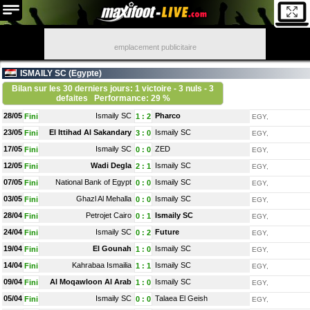
emplacement publicitaire
ISMAILY SC (
Egypte
)
Bilan sur les 30 derniers jours: 1 victoire - 3 nuls - 3
defaites
Performance: 29 %
28/05
Ismaily SC
Pharco
Fini
1
:
2
EGY,
23/05
El Ittihad Al Sakandary
Ismaily SC
Fini
3
:
0
EGY,
17/05
Ismaily SC
ZED
Fini
0
:
0
EGY,
12/05
Wadi Degla
Ismaily SC
Fini
2
:
1
EGY,
07/05
National Bank of Egypt
Ismaily SC
Fini
0
:
0
EGY,
03/05
Ghazl Al Mehalla
Ismaily SC
Fini
0
:
0
EGY,
28/04
Petrojet Cairo
Ismaily SC
Fini
0
:
1
EGY,
24/04
Ismaily SC
Future
Fini
0
:
2
EGY,
19/04
El Gounah
Ismaily SC
Fini
1
:
0
EGY,
14/04
Kahrabaa Ismailia
Ismaily SC
Fini
1
:
1
EGY,
09/04
Al Moqawloon Al Arab
Ismaily SC
Fini
1
:
0
EGY,
05/04
Ismaily SC
Talaea El Geish
Fini
0
:
0
EGY,