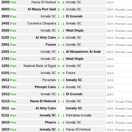
20/03
Haras El Hedood
Ismaily SC
Fini
0
:
0
EGY,
06/03
Al Masry Port Said
Ismaily SC
Fini
2
:
0
EGY, Premier Le
28/02
Ismaily SC
El Gounah
Fini
1
:
2
EGY, Premier Le
24/02
Ceramica Cleopatra
Ismaily SC
Fini
1
:
1
EGY, Premier Le
20/02
Ismaily SC
Wadi Degla
Fini
1
:
2
EGY, Premier Le
11/02
Al Ahly Cairo
Ismaily SC
Fini
2
:
0
EGY, Premier Le
29/01
Future
Ismaily SC
Fini
1
:
0
EGY, Premier Le
22/01
Ismaily SC
Al Moqawloon Al Arab
Fini
1
:
2
EGY, Premier Le
17/01
Ismaily SC
Wadi Degla
Fini
1
:
2
EGY,
12/01
National Bank of Egypt
Ismaily SC
Fini
0
:
0
EGY,
01/01
Ismaily SC
Future
Fini
0
:
0
EGY,
25/12
Pyramids
Ismaily SC
Fini
1
:
3
EGY,
19/12
Petrojet Cairo
Ismaily SC
Fini
1
:
0
EGY,
10/12
Ismaily SC
El Gounah
Fini
1
:
3
EGY,
01/12
Haras El Hedood
Ismaily SC
Fini
3
:
1
EGY, Coupe d'Eg
25/11
Al Ahly Cairo
Ismaily SC
rep.
:
EGY, Premier Le
01/11
Ismaily SC
Kahrabaa Ismailia
Fini
2
:
1
EGY, Premier Le
26/10
Pharco
Ismaily SC
Fini
1
:
0
EGY, Premier Le
18/10
Ismaily SC
Haras El Hedood
Fini
3
:
1
EGY, Premier Le