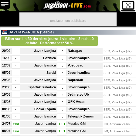
emplacement publicitaire
JAVOR IVANJICA (
Serbie
)
Bilan sur les 30 derniers jours: 1 victoire - 3 nuls - 0
defaite
Performance: 50 %
20/09
Javor Ivanjica
Naftagas
-
:
SER, Prva Liga (d2)
16/09
Loznica
Javor Ivanjica
-
:
SER, Prva Liga (d2)
12/09
Javor Ivanjica
Vozdovac
-
:
SER, Prva Liga (d2)
05/09
Sartid
Javor Ivanjica
-
:
SER, Prva Liga (d2)
29/08
Javor Ivanjica
Napredak
-
:
SER, Prva Liga (d2)
23/08
Spartak Subotica
Javor Ivanjica
-
:
SER, Prva Liga (d2)
19/08
Javor Ivanjica
Jedinstvo Ub
-
:
SER, Prva Liga (d2)
15/08
Javor Ivanjica
OFK Vrsac
-
:
SER, Prva Liga (d2)
08/08
Backa Topola
Javor Ivanjica
-
:
SER, Prva Liga (d2)
01/08
Javor Ivanjica
Teleoptik Zemun
-
:
SER, Prva Liga (d2)
24/07
Javor Ivanjica
Metalac GM
Fini
1
:
1
INT, Amicaux clubs
08/07
Javor Ivanjica
Metalac GM
Fini
1
:
1
INT, Amicaux clubs