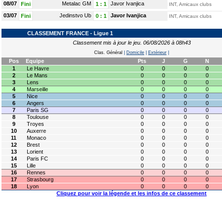
08/07
Metalac GM
Javor Ivanjica
Fini
1
:
1
INT, Amicaux clubs
03/07
Jedinstvo Ub
Javor Ivanjica
Fini
0
:
1
INT, Amicaux clubs
CLASSEMENT FRANCE - Ligue 1
Classement mis à jour le jeu. 06/08/2026 à 08h43
Clas. Général
|
Domicile
|
Extérieur
|
Pos
Equipe
Pts
J
G
N
1
Le Havre
0
0
0
0
2
Le Mans
0
0
0
0
3
Lens
0
0
0
0
4
Marseille
0
0
0
0
5
Nice
0
0
0
0
6
Angers
0
0
0
0
7
Paris SG
0
0
0
0
8
Toulouse
0
0
0
0
9
Troyes
0
0
0
0
10
Auxerre
0
0
0
0
11
Monaco
0
0
0
0
12
Brest
0
0
0
0
13
Lorient
0
0
0
0
14
Paris FC
0
0
0
0
15
Lille
0
0
0
0
16
Rennes
0
0
0
0
17
Strasbourg
0
0
0
0
18
Lyon
0
0
0
0
Cliquez pour voir la légende et les infos de ce classement