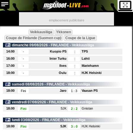
emplacement publicitaire
Veikkausliiga
Ykkonen
Coupe de Finlande (Suomen cup)
Coupe de la Ligue
dimanche 09/08/2026 -
FINLANDE
- Veikkausliiga
14:00
Kuopio PS
TPS
-
:
16:00
Inter Turku
Lahti
-
:
17:00
Ilves
Mariehamn
-
:
18:00
Oulu
HJK Helsinki
-
:
samedi 08/08/2026 -
FINLANDE
- Veikkausliiga
18:00
Jaro
Vaasan PS
Fini
1
:
3
vendredi 07/08/2026 -
FINLANDE
- Veikkausliiga
18:00
SJK
Gnistan
Fini
2
:
2
lundi 03/08/2026 -
FINLANDE
- Veikkausliiga
18:00
SJK
HJK Helsinki
Fini
3
:
0