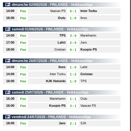
dimanche 02/08/2026 -
FINLANDE
- Veikkausliiga
14:00
Vaasan PS
Inter Turku
Fini
0
:
1
16:00
Oulu
Ilves
Fini
1
:
0
samedi 01/08/2026 -
FINLANDE
- Veikkausliiga
14:00
TPS
Mariehamn
Fini
3
:
0
17:00
Lahti
Jaro
Fini
2
:
0
18:00
Gnistan
Kuopio PS
Fini
0
:
1
dimanche 26/07/2026 -
FINLANDE
- Veikkausliiga
14:00
Ilves
Lahti
Fini
1
:
0
14:00
Inter Turku
Gnistan
Fini
1
:
2
16:00
HJK Helsinki
TPS
Fini
1
:
0
samedi 25/07/2026 -
FINLANDE
- Veikkausliiga
15:30
Mariehamn
Oulu
Fini
1
:
1
16:00
Kuopio PS
Vaasan PS
Fini
3
:
1
vendredi 24/07/2026 -
FINLANDE
- Veikkausliiga
18:00
Jaro
SJK
Fini
2
:
1