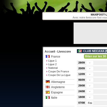
MAXIFOOT-L
Avec notre livescore foot vou
CLUB NECAXA (
Accueil - Livescore
Bilan sur les 30 
France
Ligue 1
28/09
-
Ligue 2
National
20/09
-
Coupe De France
12/09
-
Coupe De La Ligue
06/09
-
Allemagne
29/08
-
Angleterre
24/08
-
Espagne
18/08
-
Italie
07/08
Fini