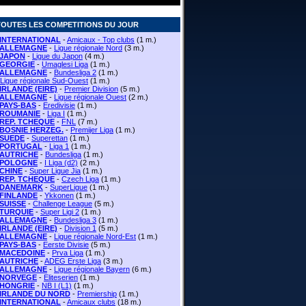
TOUTES LES COMPETITIONS DU JOUR
INTERNATIONAL
-
Amicaux - Top clubs
(1 m.)
ALLEMAGNE
-
Ligue régionale Nord
(3 m.)
JAPON
-
Ligue du Japon
(4 m.)
GEORGIE
-
Umaglesi Liga
(1 m.)
ALLEMAGNE
-
Bundesliga 2
(1 m.)
Ligue régionale Sud-Ouest
(1 m.)
IRLANDE (EIRE)
-
Premier Division
(5 m.)
ALLEMAGNE
-
Ligue régionale Ouest
(2 m.)
PAYS-BAS
-
Eredivisie
(1 m.)
ROUMANIE
-
Liga I
(1 m.)
REP. TCHEQUE
-
FNL
(7 m.)
BOSNIE HERZEG.
-
Premijer Liga
(1 m.)
SUEDE
-
Superettan
(1 m.)
PORTUGAL
-
Liga 1
(1 m.)
AUTRICHE
-
Bundesliga
(1 m.)
POLOGNE
-
I Liga (d2)
(2 m.)
CHINE
-
Super Ligue Jia
(1 m.)
REP. TCHEQUE
-
Czech Liga
(1 m.)
DANEMARK
-
SuperLigue
(1 m.)
FINLANDE
-
Ykkonen
(1 m.)
SUISSE
-
Challenge League
(5 m.)
TURQUIE
-
Super Ligi 2
(1 m.)
ALLEMAGNE
-
Bundesliga 3
(1 m.)
IRLANDE (EIRE)
-
Division 1
(5 m.)
ALLEMAGNE
-
Ligue régionale Nord-Est
(1 m.)
PAYS-BAS
-
Eerste Divisie
(5 m.)
MACEDOINE
-
Prva Liga
(1 m.)
AUTRICHE
-
ADEG Erste Liga
(3 m.)
ALLEMAGNE
-
Ligue régionale Bayern
(6 m.)
NORVEGE
-
Eliteserien
(1 m.)
HONGRIE
-
NB I (L1)
(1 m.)
IRLANDE DU NORD
-
Premiership
(1 m.)
INTERNATIONAL
-
Amicaux clubs
(18 m.)