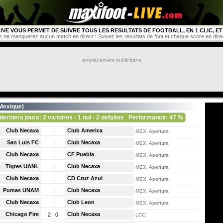
IVE VOUS PERMET DE SUIVRE TOUS LES RESULTATS DE FOOTBALL, EN 1 CLIC, ET 
s ne manquerez aucun match en direct ! Suivez les résultats de foot et chaque score en direct 
emplacement publicitaire
Mexique
)
derniers jours: 2 victoires - 1 nul - 2 defaites
Performance: 47 %
Club Necaxa
Club America
:
MEX, Apertura
San Luis FC
Club Necaxa
:
MEX, Apertura
Club Necaxa
CF Puebla
:
MEX, Apertura
Tigres UANL
Club Necaxa
:
MEX, Apertura
Club Necaxa
CD Cruz Azul
:
MEX, Apertura
Pumas UNAM
Club Necaxa
:
MEX, Apertura
Club Necaxa
Club Leon
:
MEX, Apertura
Chicago Fire
Club Necaxa
2
:
0
LCC,