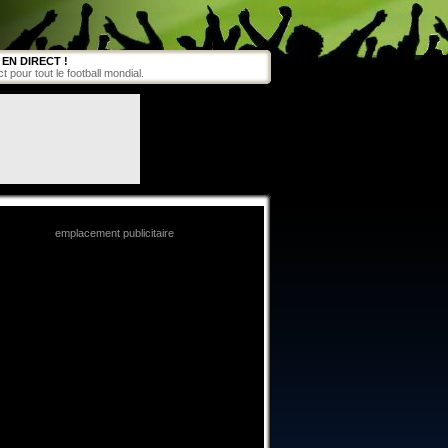
EN DIRECT !
pour tout le football mondial.
emplacement publicitaire