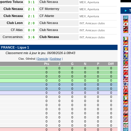
portivo Toluca
Club Necaxa
3
:
1
MEX, Apertura
Club Necaxa
CF Monterrey
2
:
1
MEX, Apertura
►
Club Necaxa
CF Atlante
2
:
1
MEX, Apertura
Club Leon
Club Necaxa
2
:
0
INT, Amicaux clubs
CF Atlas
Club Necaxa
0
:
0
INT, Amicaux clubs
-
Correcaminos
Club Necaxa
3
:
6
INT, Amicaux clubs
FRANCE - Ligue 1
Classement mis à jour le jeu. 06/08/2026 à 08h43
Clas. Général
|
Domicile
|
Extérieur
|
Pts
J
G
N
P
Diff
0
0
0
0
0
0
0
0
0
0
0
0
0
0
0
0
0
0
0
0
0
0
0
0
0
0
0
0
0
0
0
0
0
0
0
0
0
0
0
0
0
0
0
0
0
0
0
0
0
0
0
0
0
0
0
0
0
0
0
0
0
0
0
0
0
0
0
0
0
0
0
0
0
0
0
0
0
0
0
0
0
0
0
0
0
0
0
0
0
0
0
0
0
0
0
0