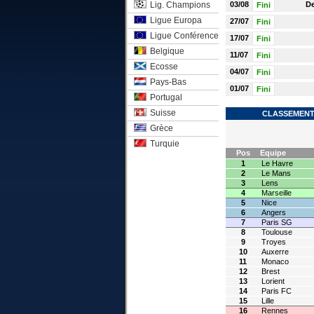
Lig. Champions
03/08
De
Fini
Ligue Europa
27/07
Fini
Ligue Conférence
17/07
Fini
Belgique
11/07
Fini
Ecosse
04/07
Fini
Pays-Bas
01/07
Fini
Portugal
Suisse
CLASSEMENT 
Grèce
Turquie
Pos
Equipe
1
Le Havre
2
Le Mans
3
Lens
4
Marseille
5
Nice
6
Angers
7
Paris SG
8
Toulouse
9
Troyes
10
Auxerre
11
Monaco
12
Brest
13
Lorient
14
Paris FC
15
Lille
16
Rennes