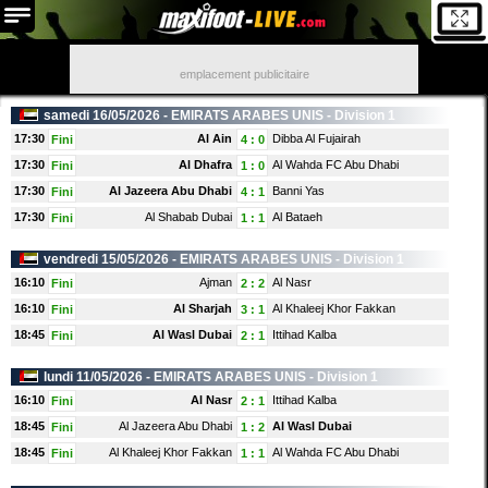
emplacement publicitaire
samedi 16/05/2026 -
EMIRATS ARABES UNIS
- Division 1
17:30
Al Ain
Dibba Al Fujairah
Fini
4
:
0
17:30
Al Dhafra
Al Wahda FC Abu Dhabi
Fini
1
:
0
17:30
Al Jazeera Abu Dhabi
Banni Yas
Fini
4
:
1
17:30
Al Shabab Dubai
Al Bataeh
Fini
1
:
1
vendredi 15/05/2026 -
EMIRATS ARABES UNIS
- Division 1
16:10
Ajman
Al Nasr
Fini
2
:
2
16:10
Al Sharjah
Al Khaleej Khor Fakkan
Fini
3
:
1
18:45
Al Wasl Dubai
Ittihad Kalba
Fini
2
:
1
lundi 11/05/2026 -
EMIRATS ARABES UNIS
- Division 1
16:10
Al Nasr
Ittihad Kalba
Fini
2
:
1
18:45
Al Jazeera Abu Dhabi
Al Wasl Dubai
Fini
1
:
2
18:45
Al Khaleej Khor Fakkan
Al Wahda FC Abu Dhabi
Fini
1
:
1