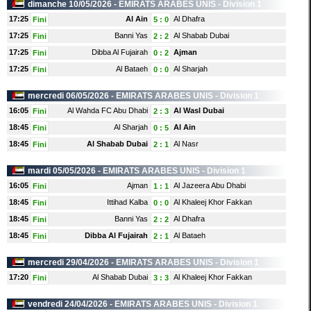
dimanche 10/05/2026 -
EMIRATS ARABES UNIS
- Division 1
17:25
Al Ain
Al Dhafra
Fini
5
:
0
17:25
Banni Yas
Al Shabab Dubai
Fini
2
:
2
17:25
Dibba Al Fujairah
Ajman
Fini
0
:
2
17:25
Al Bataeh
Al Sharjah
Fini
0
:
0
mercredi 06/05/2026 -
EMIRATS ARABES UNIS
- Division 1
16:05
Al Wahda FC Abu Dhabi
Al Wasl Dubai
Fini
2
:
3
18:45
Al Sharjah
Al Ain
Fini
0
:
5
18:45
Al Shabab Dubai
Al Nasr
Fini
2
:
1
mardi 05/05/2026 -
EMIRATS ARABES UNIS
- Division 1
16:05
Ajman
Al Jazeera Abu Dhabi
Fini
1
:
1
18:45
Ittihad Kalba
Al Khaleej Khor Fakkan
Fini
0
:
0
18:45
Banni Yas
Al Dhafra
Fini
2
:
2
18:45
Dibba Al Fujairah
Al Bataeh
Fini
2
:
1
mercredi 29/04/2026 -
EMIRATS ARABES UNIS
- Division 1
17:20
Al Shabab Dubai
Al Khaleej Khor Fakkan
Fini
3
:
3
vendredi 24/04/2026 -
EMIRATS ARABES UNIS
- Division 1