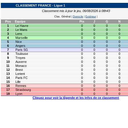
CLASSEMENT FRANCE - Ligue 1
Classement mis à jour le jeu. 06/08/2026 à 08h43
Clas. Général
|
Domicile
|
Extérieur
|
Pos
Equipe
Pts
J
G
N
1
Le Havre
0
0
0
0
2
Le Mans
0
0
0
0
3
Lens
0
0
0
0
4
Marseille
0
0
0
0
5
Nice
0
0
0
0
6
Angers
0
0
0
0
7
Paris SG
0
0
0
0
8
Toulouse
0
0
0
0
9
Troyes
0
0
0
0
10
Auxerre
0
0
0
0
11
Monaco
0
0
0
0
12
Brest
0
0
0
0
13
Lorient
0
0
0
0
14
Paris FC
0
0
0
0
15
Lille
0
0
0
0
16
Rennes
0
0
0
0
17
Strasbourg
0
0
0
0
18
Lyon
0
0
0
0
Cliquez pour voir la légende et les infos de ce classement