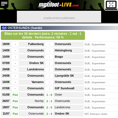
emplacement publicitaire
OSTERSUNDS (
Suede
)
Bilan sur les 30 derniers jours: 2 victoires - 1 nul - 1
defaite
Performance: 58 %
18/09
Falkenberg
Ostersunds
-
:
SUE, Superettan
14/09
Ostersunds
Helsingborg
-
:
SUE, Superettan
10/09
Ostersunds
Brage
-
:
SUE, Superettan
07/09
Orebro SK
Ostersunds
-
:
SUE, Superettan
29/08
Landskrona
Ostersunds
-
:
SUE, Superettan
24/08
Ostersunds
Ljungskile SK
-
:
SUE, Superettan
16/08
Varnamo
Ostersunds
-
:
SUE, Superettan
07/08
Ostersunds
GIF Sundsvall
-
:
SUE, Superettan
01/08
Ostersunds
Oster
Fini
1
:
0
SUE, Superettan
26/07
Norrby
Ostersunds
Fini
2
:
2
SUE, Superettan
18/07
Ostersunds
Landskrona
Fini
2
:
0
SUE, Superettan
11/07
Ostersunds
Orebro SK
Fini
2
:
4
INT, Amicaux clubs