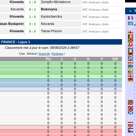
Kisvarda
Zemplín Michalovce
1
:
0
INT, Amicaux clubs
Kisvarda
Bukovyna
0
:
1
INT, Amicaux clubs
►
Kisvarda
Kazincbarcika
1
:
0
INT, Amicaux clubs
asas Budapest
Kisvarda
3
:
1
INT, Amicaux clubs
m
-
Kisvarda
Tatran Presov
5
:
0
INT, Amicaux clubs
FRANCE - Ligue 1
Classement mis à jour le sam. 08/08/2026 à 08h57
Clas. Général
|
Domicile
|
Extérieur
|
Pts
J
G
N
P
Diff
0
0
0
0
0
0
0
0
0
0
0
0
0
0
0
0
0
0
0
0
0
0
0
0
0
0
0
0
0
0
-
0
0
0
0
0
0
-
0
0
0
0
0
0
-
0
0
0
0
0
0
-
0
0
0
0
0
0
-
0
0
0
0
0
0
0
0
0
0
0
0
0
0
0
0
0
0
0
0
0
0
0
0
-
0
0
0
0
0
0
-
0
0
0
0
0
0
0
0
0
0
0
0
0
0
0
0
0
0
-
0
0
0
0
0
0