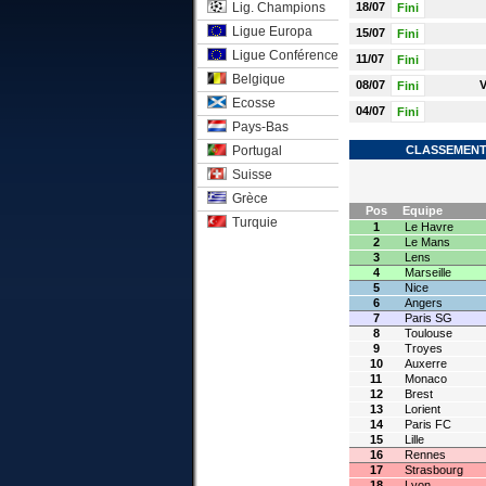
Lig. Champions
18/07
Fini
Ligue Europa
15/07
Fini
Ligue Conférence
11/07
Fini
Belgique
08/07
V
Fini
Ecosse
04/07
Fini
Pays-Bas
Portugal
CLASSEMENT 
Suisse
Grèce
Pos
Equipe
Turquie
1
Le Havre
2
Le Mans
3
Lens
4
Marseille
5
Nice
6
Angers
7
Paris SG
8
Toulouse
9
Troyes
10
Auxerre
11
Monaco
12
Brest
13
Lorient
14
Paris FC
15
Lille
16
Rennes
17
Strasbourg
18
Lyon