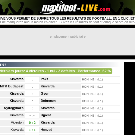
IVE VOUS PERMET DE SUIVRE TOUS LES RESULTATS DE FOOTBALL, EN 1 CLIC, ET 
s ne manquerez aucun match en direct ! Suivez les résultats de foot et chaque score en direct 
emplacement publicitaire
rie
)
derniers jours: 4 victoires - 1 nul - 2 defaites
Performance: 62 %
Kisvarda
Paks
:
HON, NB I (L1)
MTK Budapest
Kisvarda
:
HON, NB I (L1)
Kisvarda
Gyor
:
HON, NB I (L1)
Kisvarda
Debrecen
:
HON, NB I (L1)
Nyiregyhaza
Kisvarda
:
HON, NB I (L1)
Kisvarda
Ujpest
-
:
-
HON, NB I (L1)
Videoton
Kisvarda
0
:
2
HON, NB I (L1)
Kisvarda
Honved
1
:
1
HON, NB I (L1)