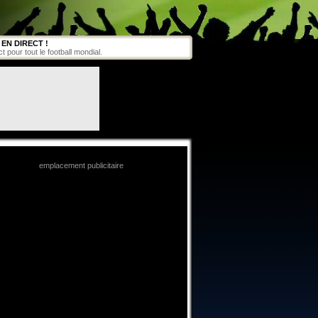
EN DIRECT !
pour tout le football mondial.
emplacement publicitaire