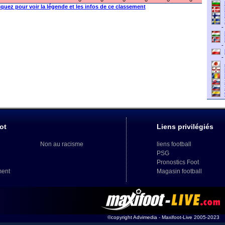
iquez pour voir la légende et les infos de ce classement
-
-
-
ot
Liens privilégiés
Non au racisme
liens football
PSG
Pronostics Foot
ment
Magasin football
©copyright Advimedia - Maxifoot-Live 2005-2023