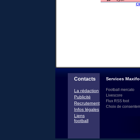
Cl
Contacts
Services Maxifo
Football mercato
La rédaction
Livescore
Publicité
Flux RSS foot
Recrutement
Choix de consente
Infos légales
Liens
football