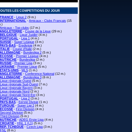
TOUTES LES COMPETITIONS DU JOUR
FRANCE
-
Ligue 2
(9 m.)
INTERNATIONAL
-
Amicaux - Clubs Français
(15
.)
Amicaux - Top clubs
(17 m.)
ANGLETERRE
-
Coupe de la Ligue
(29 m.)
BELGIQUE
-
Ligue Jupiler
(4 m.)
PORTUGAL
-
Liga 1
(4 m.)
SUISSE
-
Super League
(3 m.)
PAYS-BAS
-
Eredivisie
(4 m.)
ITALIE
-
Coupe d'Italie
(2 m.)
ALLEMAGNE
-
Bundesliga 2
(5 m.)
ECOSSE
-
Premier League
(4 m.)
AUTRICHE
-
Bundesliga
(2 m.)
RUSSIE
-
Premier Liga
(3 m.)
UKRAINE
-
Premier Ligue
(5 m.)
ETATS-UNIS
-
MLS
(1 m.)
ANGLETERRE
-
Conference National
(12 m.)
ALLEMAGNE
-
Bundesliga 3
(6 m.)
Ligue régionale Ouest
(5 m.)
Ligue régionale Sud-Ouest
(7 m.)
Ligue régionale Bayern
(3 m.)
Ligue régionale Nord
(2 m.)
Ligue régionale Nord-Est
(3 m.)
PORTUGAL
-
Liga 2
(3 m.)
PAYS-BAS
-
Eerste Divisie
(1 m.)
TURQUIE
-
Super Ligi 2
(4 m.)
ECOSSE
-
First Division
(4 m.)
Second Division
(5 m.)
Third Division
(5 m.)
AUTRICHE
-
ADEG Erste Liga
(4 m.)
CROATIE
-
HNL 1 (L1)
(5 m.)
REP. TCHEQUE
-
Czech Liga
(3 m.)
FNL
(8 m.)