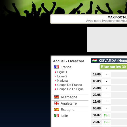
MAXIFOOT-L
Avec notre livescore foot vou
KISVARDA (
Hong
Accueil - Livescore
Bilan sur les 30 
France
Ligue 1
19/09
-
Ligue 2
National
05/09
-
Coupe De France
29/08
-
Coupe De La Ligue
22/08
-
Allemagne
15/08
-
Angleterre
08/08
-
Espagne
31/07
Fini
Italie
25/07
Fini