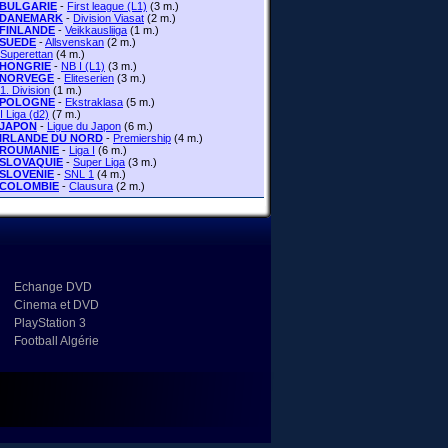
BULGARIE
-
First league (L1)
(3 m.)
DANEMARK
-
Division Viasat
(2 m.)
FINLANDE
-
Veikkausliiga
(1 m.)
SUEDE
-
Allsvenskan
(2 m.)
Superettan
(4 m.)
HONGRIE
-
NB I (L1)
(3 m.)
NORVEGE
-
Eliteserien
(3 m.)
1. Division
(1 m.)
POLOGNE
-
Ekstraklasa
(5 m.)
I Liga (d2)
(7 m.)
JAPON
-
Ligue du Japon
(6 m.)
IRLANDE DU NORD
-
Premiership
(4 m.)
ROUMANIE
-
Liga I
(6 m.)
SLOVAQUIE
-
Super Liga
(3 m.)
SLOVENIE
-
SNL 1
(4 m.)
COLOMBIE
-
Clausura
(2 m.)
Echange DVD
Cinema et DVD
PlayStation 3
Football Algérie