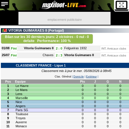
emplacement publicitaire
VITORIA GUIMARAES II (
Portugal
)
Bilan sur les 30 derniers jours: 2 victoires - 0 nul - 0
defaite
Performance: 100 %
01/08
Vitoria Guimaraes II
Felgueiras 1932
Fini
2
:
0
INT, Amicaux clubs
25/07
Chaves
Vitoria Guimaraes II
Fini
2
:
3
INT, Amicaux clubs
CLASSEMENT FRANCE - Ligue 1
Classement mis à jour le mer. 05/08/2026 à 08h45
Clas. Général
|
Domicile
|
Extérieur
|
Pos
Equipe
Pts
J
G
N
1
Le Havre
0
0
0
0
2
Le Mans
0
0
0
0
3
Lens
0
0
0
0
4
Marseille
0
0
0
0
5
Nice
0
0
0
0
6
Angers
0
0
0
0
7
Paris SG
0
0
0
0
8
Toulouse
0
0
0
0
9
Troyes
0
0
0
0
10
Auxerre
0
0
0
0
11
Monaco
0
0
0
0