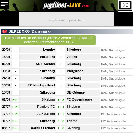
emplacement publicitaire
SILKEBORG (
Danemark
)
Bilan sur les 30 derniers jours: 2 victoires - 1 nul - 3
defaites
Performance: 39 %
20/09
Lyngby
Silkeborg
-
:
DAN, SuperLigue
13/09
Silkeborg
Viborg
-
:
DAN, SuperLigue
05/09
AGF Aarhus
Silkeborg
-
:
DAN, SuperLigue
30/08
Silkeborg
Midtjylland
-
:
DAN, SuperLigue
24/08
Brondby
Silkeborg
-
:
DAN, SuperLigue
16/08
FC Nordsjaelland
Silkeborg
-
:
DAN, SuperLigue
10/08
Silkeborg
OB Odense
-
:
DAN, SuperLigue
02/08
Silkeborg
FC Copenhague
Fini
1
:
3
DAN, SuperLigue
27/07
Randers FC
Silkeborg
Fini
1
:
1
DAN, SuperLigue
17/07
AaB Aalborg
Silkeborg
Fini
1
:
2
INT, Amicaux clubs
11/07
Silkeborg
Thisted
Fini
6
:
0
INT, Amicaux clubs
08/07
Aarhus Fremad
Silkeborg
Fini
1
:
0
INT, Amicaux clubs