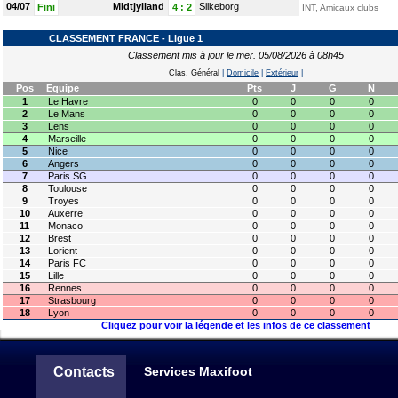
04/07
Midtjylland
Silkeborg
Fini
4
:
2
INT, Amicaux clubs
CLASSEMENT FRANCE - Ligue 1
Classement mis à jour le mer. 05/08/2026 à 08h45
Clas. Général
|
Domicile
|
Extérieur
|
Pos
Equipe
Pts
J
G
N
1
Le Havre
0
0
0
0
2
Le Mans
0
0
0
0
3
Lens
0
0
0
0
4
Marseille
0
0
0
0
5
Nice
0
0
0
0
6
Angers
0
0
0
0
7
Paris SG
0
0
0
0
8
Toulouse
0
0
0
0
9
Troyes
0
0
0
0
10
Auxerre
0
0
0
0
11
Monaco
0
0
0
0
12
Brest
0
0
0
0
13
Lorient
0
0
0
0
14
Paris FC
0
0
0
0
15
Lille
0
0
0
0
16
Rennes
0
0
0
0
17
Strasbourg
0
0
0
0
18
Lyon
0
0
0
0
Cliquez pour voir la légende et les infos de ce classement
Contacts
Services Maxifoot