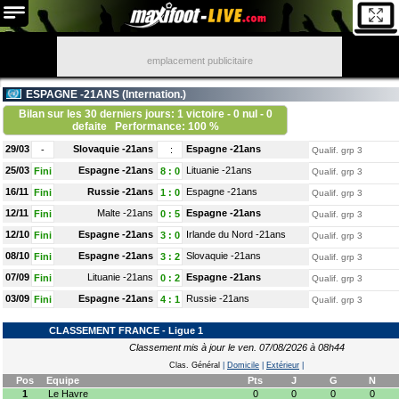
emplacement publicitaire
ESPAGNE -21ANS (
Internation.
)
Bilan sur les 30 derniers jours: 1 victoire - 0 nul - 0
defaite
Performance: 100 %
29/03
Slovaquie -21ans
Espagne -21ans
-
:
Qualif. grp 3
25/03
Espagne -21ans
Lituanie -21ans
Fini
8
:
0
Qualif. grp 3
16/11
Russie -21ans
Espagne -21ans
Fini
1
:
0
Qualif. grp 3
12/11
Malte -21ans
Espagne -21ans
Fini
0
:
5
Qualif. grp 3
12/10
Espagne -21ans
Irlande du Nord -21ans
Fini
3
:
0
Qualif. grp 3
08/10
Espagne -21ans
Slovaquie -21ans
Fini
3
:
2
Qualif. grp 3
07/09
Lituanie -21ans
Espagne -21ans
Fini
0
:
2
Qualif. grp 3
03/09
Espagne -21ans
Russie -21ans
Fini
4
:
1
Qualif. grp 3
CLASSEMENT FRANCE - Ligue 1
Classement mis à jour le ven. 07/08/2026 à 08h44
Clas. Général
|
Domicile
|
Extérieur
|
Pos
Equipe
Pts
J
G
N
1
Le Havre
0
0
0
0