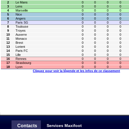
2
Le Mans
0
0
0
0
3
Lens
0
0
0
0
4
Marseille
0
0
0
0
5
Nice
0
0
0
0
6
Angers
0
0
0
0
7
Paris SG
0
0
0
0
8
Toulouse
0
0
0
0
9
Troyes
0
0
0
0
10
Auxerre
0
0
0
0
11
Monaco
0
0
0
0
12
Brest
0
0
0
0
13
Lorient
0
0
0
0
14
Paris FC
0
0
0
0
15
Lille
0
0
0
0
16
Rennes
0
0
0
0
17
Strasbourg
0
0
0
0
18
Lyon
0
0
0
0
Cliquez pour voir la légende et les infos de ce classement
Contacts
Services Maxifoot