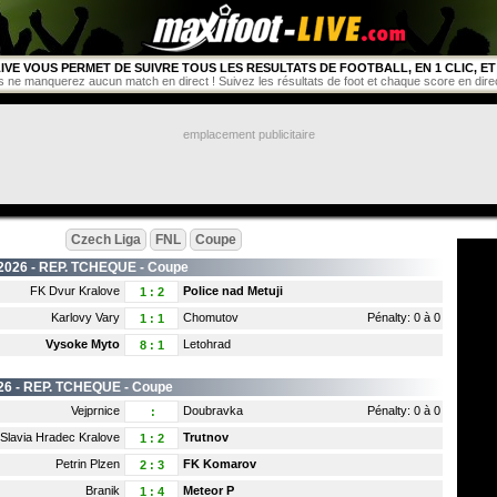
IVE VOUS PERMET DE SUIVRE TOUS LES RESULTATS DE FOOTBALL, EN 1 CLIC, ET 
s ne manquerez aucun match en direct ! Suivez les résultats de foot et chaque score en direct 
emplacement publicitaire
Czech Liga
FNL
Coupe
2026 -
REP. TCHEQUE
- Coupe
FK Dvur Kralove
Police nad Metuji
1
:
2
Karlovy Vary
Chomutov
Pénalty: 0 à 0
1
:
1
Vysoke Myto
Letohrad
8
:
1
26 -
REP. TCHEQUE
- Coupe
Vejprnice
Doubravka
Pénalty: 0 à 0
:
Slavia Hradec Kralove
Trutnov
1
:
2
Petrin Plzen
FK Komarov
2
:
3
Branik
Meteor P
1
:
4