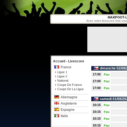
MAXIFOOT-L
Avec notre livescore foot vou
Accueil - Livescore
France
dimanche 02/08/
Ligue 1
17:00
Fini
Ligue 2
National
17:00
Fini
Coupe De France
17:00
Fini
Coupe De La Ligue
Allemagne
samedi 01/08/20
Angleterre
10:15
Fini
Espagne
10:15
Fini
Italie
10:15
Fini
10:15
Fini