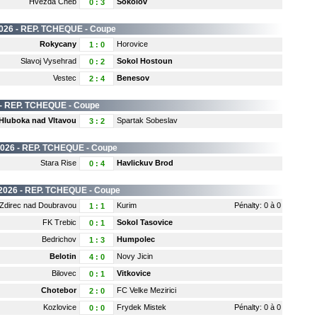
Hvezda Cheb
Sokolov
0
:
3
026 -
REP. TCHEQUE
- Coupe
Rokycany
Horovice
1
:
0
Slavoj Vysehrad
Sokol Hostoun
0
:
2
Vestec
Benesov
2
:
4
 -
REP. TCHEQUE
- Coupe
Hluboka nad Vltavou
Spartak Sobeslav
3
:
2
2026 -
REP. TCHEQUE
- Coupe
Stara Rise
Havlickuv Brod
0
:
4
2026 -
REP. TCHEQUE
- Coupe
Zdirec nad Doubravou
Kurim
Pénalty: 0 à 0
1
:
1
FK Trebic
Sokol Tasovice
0
:
1
Bedrichov
Humpolec
1
:
3
Belotin
Novy Jicin
4
:
0
Bilovec
Vitkovice
0
:
1
Chotebor
FC Velke Mezirici
2
:
0
Kozlovice
Frydek Mistek
Pénalty: 0 à 0
0
:
0