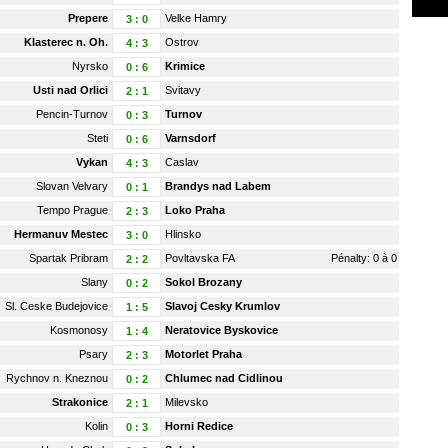
Prepere
Velke Hamry
3
:
0
Klasterec n. Oh.
Ostrov
4
:
3
Nyrsko
Krimice
0
:
6
Usti nad Orlici
Svitavy
2
:
1
Pencin-Turnov
Turnov
0
:
3
Steti
Varnsdorf
0
:
6
Vykan
Caslav
4
:
3
Slovan Velvary
Brandys nad Labem
0
:
1
Tempo Prague
Loko Praha
2
:
3
Hermanuv Mestec
Hlinsko
3
:
0
Spartak Pribram
Povltavska FA
Pénalty: 0 à 0
2
:
2
Slany
Sokol Brozany
0
:
2
Sl. Ceske Budejovice
Slavoj Cesky Krumlov
1
:
5
Kosmonosy
Neratovice Byskovice
1
:
4
Psary
Motorlet Praha
2
:
3
Rychnov n. Kneznou
Chlumec nad Cidlinou
0
:
2
Strakonice
Milevsko
2
:
1
Kolin
Horni Redice
0
:
3