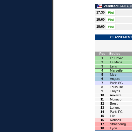
vendredi 24/07/2
17:30
Fini
18:00
Fini
18:00
Fini
CLASSEMENT 
Pos
Equipe
1
Le Havre
2
Le Mans
3
Lens
4
Marseille
5
Nice
6
Angers
7
Paris SG
8
Toulouse
9
Troyes
10
Auxerre
11
Monaco
12
Brest
13
Lorient
14
Paris FC
15
Lille
16
Rennes
17
Strasbourg
18
Lyon