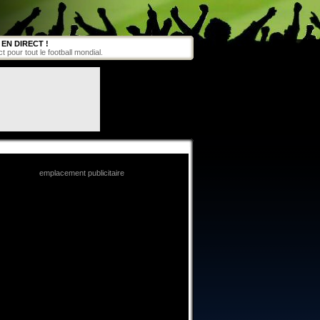
EN DIRECT !
pour tout le football mondial.
emplacement publicitaire