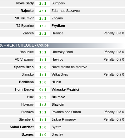
Nove Sady
Sumperk
2
:
1
Rajecko
Zdar nad Sazavou
4
:
1
SK Krumvir
Znojmo
2
:
1
TJ Bystrice
Frydlant
1
:
2
Zabreh
Hranice
Pénalty: 0 à 0
2
:
2
26 -
REP. TCHEQUE
- Coupe
Bohunice
Uhersky Brod
Pénalty: 0 à 0
1
:
1
FC Vratimov
Havirov
Pénalty: 0 à 0
1
:
1
Sparta Brno
Nove Mesto na Morave
1
:
0
Blansko
Velka Bites
Pénalty: 0 à 0
1
:
1
Bridlicna
Hlucin
1
:
0
Horni Becva
Valasske Mezirici
0
:
1
Hluk
Brumov
2
:
3
Holesov
Slavicin
1
:
3
Stonava
Polanka nad Odrou
Pénalty: 0 à 0
1
:
1
Sternberk
Jiskra Rymarov
Pénalty: 0 à 0
1
:
1
Sokol Lanzhot
Bystrc
1
:
0
Bzenec
Breclav
1
:
0