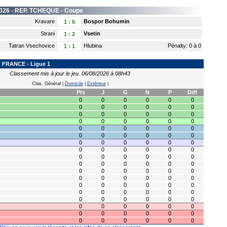
026 -
REP. TCHEQUE
- Coupe
Kravare
Bospor Bohumin
1
:
6
Strani
Vsetin
1
:
2
Tatran Vsechovice
Hlubina
Pénalty: 0 à 0
1
:
1
FRANCE - Ligue 1
Classement mis à jour le jeu. 06/08/2026 à 08h43
Clas. Général
|
Domicile
|
Extérieur
|
Pts
J
G
N
P
Diff
0
0
0
0
0
0
0
0
0
0
0
0
0
0
0
0
0
0
0
0
0
0
0
0
0
0
0
0
0
0
0
0
0
0
0
0
0
0
0
0
0
0
0
0
0
0
0
0
0
0
0
0
0
0
0
0
0
0
0
0
0
0
0
0
0
0
0
0
0
0
0
0
0
0
0
0
0
0
0
0
0
0
0
0
0
0
0
0
0
0
0
0
0
0
0
0
0
0
0
0
0
0
0
0
0
0
0
0