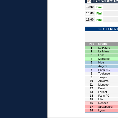
mercredi 07/01/
16:00
Fini
16:00
Fini
16:00
Fini
CLASSEMENT 
Pos
Equipe
1
Le Havre
2
Le Mans
3
Lens
4
Marseille
5
Nice
6
Angers
7
Paris SG
8
Toulouse
9
Troyes
10
Auxerre
11
Monaco
12
Brest
13
Lorient
14
Paris FC
15
Lille
16
Rennes
17
Strasbourg
18
Lyon