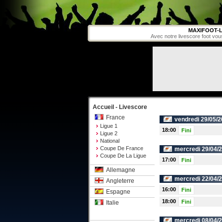
MAXIFOOT-L
Avec notre livescore foot vou
Accueil - Livescore
France
vendredi 29/05/2
Ligue 1
18:00
Fini
Ligue 2
National
Coupe De France
mercredi 29/04/
Coupe De La Ligue
17:00
Fini
Allemagne
mercredi 22/04/
Angleterre
16:00
Fini
Espagne
18:00
Fini
Italie
mercredi 08/04/