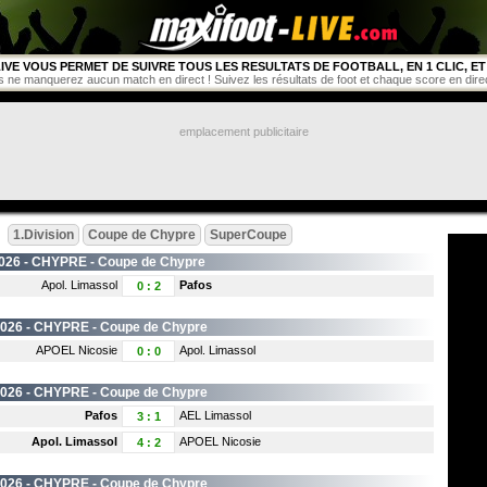
IVE VOUS PERMET DE SUIVRE TOUS LES RESULTATS DE FOOTBALL, EN 1 CLIC, ET 
s ne manquerez aucun match en direct ! Suivez les résultats de foot et chaque score en direct 
emplacement publicitaire
1.Division
Coupe de Chypre
SuperCoupe
026 -
CHYPRE
- Coupe de Chypre
Apol. Limassol
Pafos
0
:
2
2026 -
CHYPRE
- Coupe de Chypre
APOEL Nicosie
Apol. Limassol
0
:
0
2026 -
CHYPRE
- Coupe de Chypre
Pafos
AEL Limassol
3
:
1
Apol. Limassol
APOEL Nicosie
4
:
2
2026 -
CHYPRE
- Coupe de Chypre