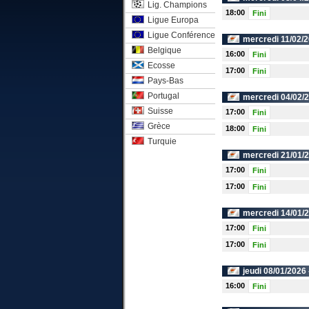
Lig. Champions
18:00
Fini
Ligue Europa
Ligue Conférence
mercredi 11/02/2
Belgique
16:00
Fini
Ecosse
17:00
Fini
Pays-Bas
Portugal
mercredi 04/02/
Suisse
17:00
Fini
Grèce
18:00
Fini
Turquie
mercredi 21/01/
17:00
Fini
17:00
Fini
mercredi 14/01/
17:00
Fini
17:00
Fini
jeudi 08/01/2026
16:00
Fini