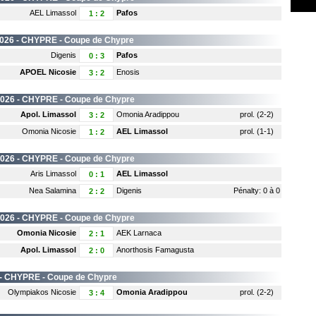
AEL Limassol
Pafos
1
:
2
026 -
CHYPRE
- Coupe de Chypre
Digenis
Pafos
0
:
3
APOEL Nicosie
Enosis
3
:
2
2026 -
CHYPRE
- Coupe de Chypre
Apol. Limassol
Omonia Aradippou
prol. (2-2)
3
:
2
Omonia Nicosie
AEL Limassol
prol. (1-1)
1
:
2
2026 -
CHYPRE
- Coupe de Chypre
Aris Limassol
AEL Limassol
0
:
1
Nea Salamina
Digenis
Pénalty: 0 à 0
2
:
2
2026 -
CHYPRE
- Coupe de Chypre
Omonia Nicosie
AEK Larnaca
2
:
1
Apol. Limassol
Anorthosis Famagusta
2
:
0
 -
CHYPRE
- Coupe de Chypre
Olympiakos Nicosie
Omonia Aradippou
prol. (2-2)
3
:
4