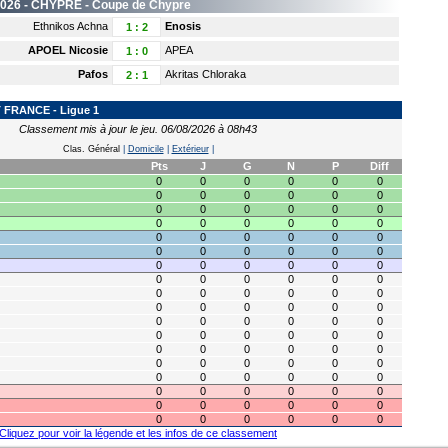
2026 -
CHYPRE
- Coupe de Chypre
Ethnikos Achna
Enosis
1
:
2
APOEL Nicosie
APEA
1
:
0
Pafos
Akritas Chloraka
2
:
1
FRANCE - Ligue 1
Classement mis à jour le jeu. 06/08/2026 à 08h43
Clas. Général
|
Domicile
|
Extérieur
|
Pts
J
G
N
P
Diff
0
0
0
0
0
0
0
0
0
0
0
0
0
0
0
0
0
0
0
0
0
0
0
0
0
0
0
0
0
0
0
0
0
0
0
0
0
0
0
0
0
0
0
0
0
0
0
0
0
0
0
0
0
0
0
0
0
0
0
0
0
0
0
0
0
0
0
0
0
0
0
0
0
0
0
0
0
0
0
0
0
0
0
0
0
0
0
0
0
0
0
0
0
0
0
0
0
0
0
0
0
0
0
0
0
0
0
0
Cliquez pour voir la légende et les infos de ce classement