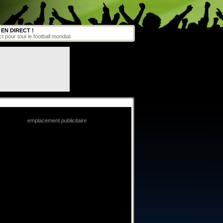
EN DIRECT !
pour tout le football mondial.
emplacement publicitaire