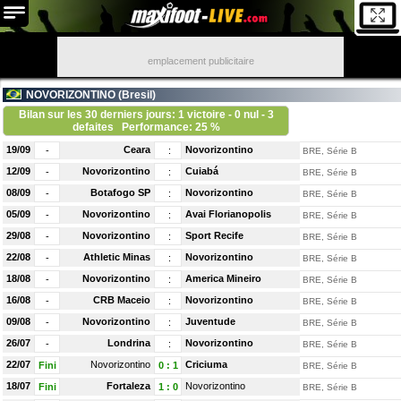
emplacement publicitaire
NOVORIZONTINO (
Bresil
)
Bilan sur les 30 derniers jours: 1 victoire - 0 nul - 3
defaites
Performance: 25 %
19/09
Ceara
Novorizontino
-
:
BRE, Série B
12/09
Novorizontino
Cuiabá
-
:
BRE, Série B
08/09
Botafogo SP
Novorizontino
-
:
BRE, Série B
05/09
Novorizontino
Avai Florianopolis
-
:
BRE, Série B
29/08
Novorizontino
Sport Recife
-
:
BRE, Série B
22/08
Athletic Minas
Novorizontino
-
:
BRE, Série B
18/08
Novorizontino
America Mineiro
-
:
BRE, Série B
16/08
CRB Maceio
Novorizontino
-
:
BRE, Série B
09/08
Novorizontino
Juventude
-
:
BRE, Série B
26/07
Londrina
Novorizontino
-
:
BRE, Série B
22/07
Novorizontino
Criciuma
Fini
0
:
1
BRE, Série B
18/07
Fortaleza
Novorizontino
Fini
1
:
0
BRE, Série B