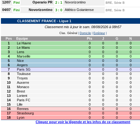
12/07
Operario PR
Novorizontino
Fini
2
:
1
BRE, Série B
04/07
Novorizontino
Atlético Goianiense
Fini
3
:
0
BRE, Série B
CLASSEMENT FRANCE - Ligue 1
Classement mis à jour le sam. 08/08/2026 à 08h57
Clas. Général
|
Domicile
|
Extérieur
|
Pos
Equipe
Pts
J
G
N
1
Le Havre
0
0
0
0
2
Le Mans
0
0
0
0
3
Lens
0
0
0
0
4
Marseille
0
0
0
0
5
Nice
0
0
0
0
6
Angers
0
0
0
0
7
Paris SG
0
0
0
0
8
Toulouse
0
0
0
0
9
Troyes
0
0
0
0
10
Auxerre
0
0
0
0
11
Monaco
0
0
0
0
12
Brest
0
0
0
0
13
Lorient
0
0
0
0
14
Paris FC
0
0
0
0
15
Lille
0
0
0
0
16
Rennes
0
0
0
0
17
Strasbourg
0
0
0
0
18
Lyon
0
0
0
0
Cliquez pour voir la légende et les infos de ce classement