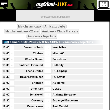
emplacement publicitaire
Matchs amicaux
Amicaux clubs
Matchs amicaux -21ans
Amicaux - Clubs Français
Amicaux - Top clubs
samedi 08/08/2026 -
INTERNATIONAL
- Amicaux - Top clubs
13:00
Juventus Turin
Inter Milan
-
:
14:00
Chelsea
Milan AC
-
:
14:00
Werder Breme
Paderborn
-
:
15:00
Eintracht Francfort
Hull City
-
:
15:00
Leeds United
RB Leipzig
-
:
15:30
Bayer Leverkusen
FC Seville
-
:
16:00
Brighton
AS Rome
-
:
16:00
Tottenham
Getafe
-
:
17:00
Schalke 04
Atalanta Bergame
-
:
18:30
Coventry
Espanyol Barcelone
-
:
19:00
Ferencvaros
Real Madrid
-
: