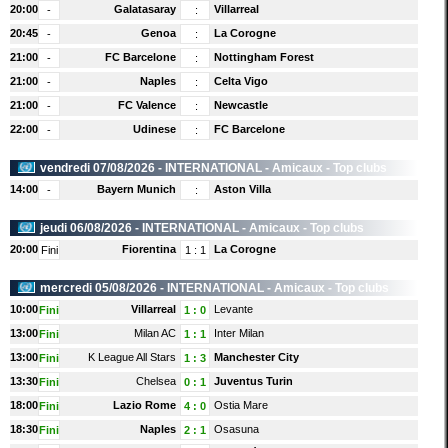
20:00
Galatasaray
Villarreal
-
:
20:45
Genoa
La Corogne
-
:
21:00
FC Barcelone
Nottingham Forest
-
:
21:00
Naples
Celta Vigo
-
:
21:00
FC Valence
Newcastle
-
:
22:00
Udinese
FC Barcelone
-
:
vendredi 07/08/2026 -
INTERNATIONAL
- Amicaux - Top clubs
14:00
Bayern Munich
Aston Villa
-
:
jeudi 06/08/2026 -
INTERNATIONAL
- Amicaux - Top clubs
20:00
Fiorentina
La Corogne
Fini
1
:
1
mercredi 05/08/2026 -
INTERNATIONAL
- Amicaux - Top clubs
10:00
Villarreal
Levante
Fini
1
:
0
13:00
Milan AC
Inter Milan
Fini
1
:
1
13:00
K League All Stars
Manchester City
Fini
1
:
3
13:30
Chelsea
Juventus Turin
Fini
0
:
1
18:00
Lazio Rome
Ostia Mare
Fini
4
:
0
18:30
Naples
Osasuna
Fini
2
:
1