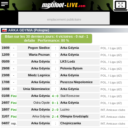
emplacement publicitaire
ARKA GDYNIA (
Pologne
)
Bilan sur les 30 derniers jours: 4 victoires - 0 nul - 1
defaite
Performance: 80 %
19/09
Pogon Siedlce
Arka Gdynia
-
:
POL, I Liga (d2)
12/09
Warta Poznan
Arka Gdynia
-
:
POL, I Liga (d2)
05/09
Arka Gdynia
LKS Lodz
-
:
POL, I Liga (d2)
29/08
Arka Gdynia
Polonia Bytom
-
:
POL, I Liga (d2)
23/08
Miedz Legnica
Arka Gdynia
-
:
POL, I Liga (d2)
17/08
Arka Gdynia
Puszcza Niepolomice
-
:
POL, I Liga (d2)
10/08
Unia Skierniewice
Arka Gdynia
-
:
POL, I Liga (d2)
01/08
Arka Gdynia
Stal Rzeszow
Fini
4
:
0
POL, I Liga (d2)
24/07
Odra Opole
Arka Gdynia
Fini
0
:
1
POL, I Liga (d2)
18/07
Arka Gdynia
Luzino
Fini
2
:
0
INT, Amicaux clubs
11/07
Arka Gdynia
Olimpia Grudziądz
Fini
2
:
4
INT, Amicaux clubs
04/07
Arka Gdynia
Chojniczanka
rep.
:
INT, Amicaux clubs