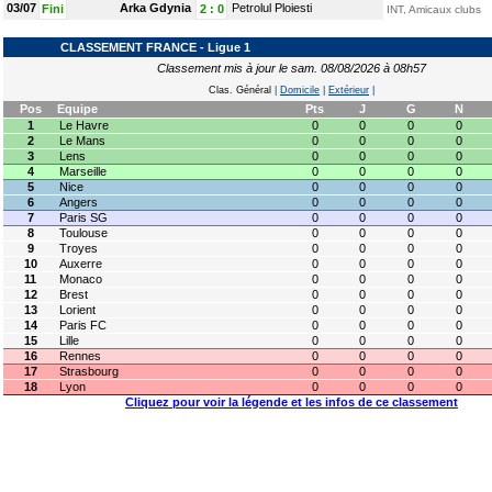
03/07
Arka Gdynia
Petrolul Ploiesti
Fini
2
:
0
INT, Amicaux clubs
CLASSEMENT FRANCE - Ligue 1
Classement mis à jour le sam. 08/08/2026 à 08h57
Clas. Général
|
Domicile
|
Extérieur
|
Pos
Equipe
Pts
J
G
N
1
Le Havre
0
0
0
0
2
Le Mans
0
0
0
0
3
Lens
0
0
0
0
4
Marseille
0
0
0
0
5
Nice
0
0
0
0
6
Angers
0
0
0
0
7
Paris SG
0
0
0
0
8
Toulouse
0
0
0
0
9
Troyes
0
0
0
0
10
Auxerre
0
0
0
0
11
Monaco
0
0
0
0
12
Brest
0
0
0
0
13
Lorient
0
0
0
0
14
Paris FC
0
0
0
0
15
Lille
0
0
0
0
16
Rennes
0
0
0
0
17
Strasbourg
0
0
0
0
18
Lyon
0
0
0
0
Cliquez pour voir la légende et les infos de ce classement