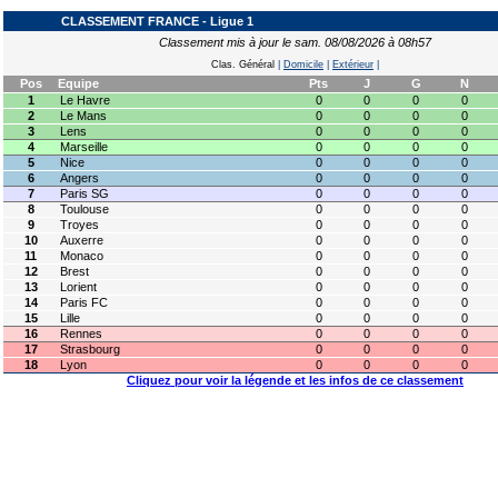
CLASSEMENT FRANCE - Ligue 1
Classement mis à jour le sam. 08/08/2026 à 08h57
Clas. Général
|
Domicile
|
Extérieur
|
Pos
Equipe
Pts
J
G
N
1
Le Havre
0
0
0
0
2
Le Mans
0
0
0
0
3
Lens
0
0
0
0
4
Marseille
0
0
0
0
5
Nice
0
0
0
0
6
Angers
0
0
0
0
7
Paris SG
0
0
0
0
8
Toulouse
0
0
0
0
9
Troyes
0
0
0
0
10
Auxerre
0
0
0
0
11
Monaco
0
0
0
0
12
Brest
0
0
0
0
13
Lorient
0
0
0
0
14
Paris FC
0
0
0
0
15
Lille
0
0
0
0
16
Rennes
0
0
0
0
17
Strasbourg
0
0
0
0
18
Lyon
0
0
0
0
Cliquez pour voir la légende et les infos de ce classement