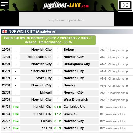
emplacement publicitaire
NORWICH CITY (
Angleterre
)
Bilan sur les 30 derniers jours: 2 victoires - 2 nuls - 1
defaite
Performance: 53 %
19/09
Norwich City
Bolton
-
:
ANG, Championship
12/09
Middlesbrough
Norwich City
-
:
ANG, Championship
09/09
Norwich City
Birmingham City
-
:
ANG, Championship
05/09
Sheffield Utd
Norwich City
-
:
ANG, Championship
01/09
Stoke City
Norwich City
-
:
ANG, Championship
29/08
Norwich City
Burnley
-
:
ANG, Championship
22/08
Millwall
Norwich City
-
:
ANG, Championship
15/08
Norwich City
West Bromwich
-
:
ANG, Championship
04/08
Norwich City
Cambridge Utd
Fini
0
:
0
INT, Amicaux clubs
01/08
Norwich City
Osasuna
Fini
1
:
2
INT, Amicaux clubs
25/07
Fulham
Norwich City
Fini
0
:
2
INT, Amicaux clubs
17/07
St Gall
Norwich City
Fini
0
:
3
INT, Amicaux clubs