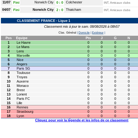
11/07
Norwich City
Colchester
Fini
0
:
0
INT, Amicaux clubs
04/07
Norwich City
Thatcham
Fini
2
:
0
INT, Amicaux clubs
CLASSEMENT FRANCE - Ligue 1
Classement mis à jour le sam. 08/08/2026 à 08h57
Clas. Général
|
Domicile
|
Extérieur
|
Pos
Equipe
Pts
J
G
N
1
Le Havre
0
0
0
0
2
Le Mans
0
0
0
0
3
Lens
0
0
0
0
4
Marseille
0
0
0
0
5
Nice
0
0
0
0
6
Angers
0
0
0
0
7
Paris SG
0
0
0
0
8
Toulouse
0
0
0
0
9
Troyes
0
0
0
0
10
Auxerre
0
0
0
0
11
Monaco
0
0
0
0
12
Brest
0
0
0
0
13
Lorient
0
0
0
0
14
Paris FC
0
0
0
0
15
Lille
0
0
0
0
16
Rennes
0
0
0
0
17
Strasbourg
0
0
0
0
18
Lyon
0
0
0
0
Cliquez pour voir la légende et les infos de ce classement