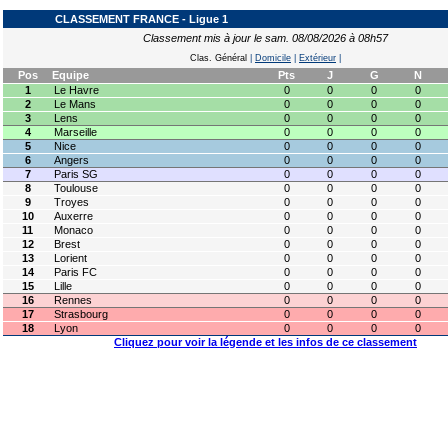
CLASSEMENT FRANCE - Ligue 1
Classement mis à jour le sam. 08/08/2026 à 08h57
Clas. Général
|
Domicile
|
Extérieur
|
Pos
Equipe
Pts
J
G
N
1
Le Havre
0
0
0
0
2
Le Mans
0
0
0
0
3
Lens
0
0
0
0
4
Marseille
0
0
0
0
5
Nice
0
0
0
0
6
Angers
0
0
0
0
7
Paris SG
0
0
0
0
8
Toulouse
0
0
0
0
9
Troyes
0
0
0
0
10
Auxerre
0
0
0
0
11
Monaco
0
0
0
0
12
Brest
0
0
0
0
13
Lorient
0
0
0
0
14
Paris FC
0
0
0
0
15
Lille
0
0
0
0
16
Rennes
0
0
0
0
17
Strasbourg
0
0
0
0
18
Lyon
0
0
0
0
Cliquez pour voir la légende et les infos de ce classement