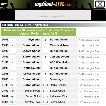
emplacement publicitaire
BURTON ALBION (
Angleterre
)
Bilan sur les 30 derniers jours: 1 victoire - 2 nuls - 1
defaite
Performance: 42 %
26/09
Plymouth
Burton Albion
-
:
ANG, League One
19/09
Burton Albion
Mansfield Town
-
:
ANG, League One
12/09
Oxford United
Burton Albion
-
:
ANG, League One
05/09
Burton Albion
Cambridge Utd
-
:
ANG, League One
01/09
Burton Albion
AFC Wimbledon
-
:
ANG, League One
29/08
Notts County
Burton Albion
-
:
ANG, League One
22/08
Leicester City
Burton Albion
-
:
ANG, League One
15/08
Burton Albion
Stevenage
-
:
ANG, League One
01/08
Burton Albion
Derby County
Fini
1
:
0
INT, Amicaux clubs
28/07
Solihull Moors
Burton Albion
Fini
1
:
1
INT, Amicaux clubs
18/07
Burton Albion
Leicester City
Fini
0
:
3
INT, Amicaux clubs
11/07
Alfreton Town
Burton Albion
Fini
0
:
0
INT, Amicaux clubs