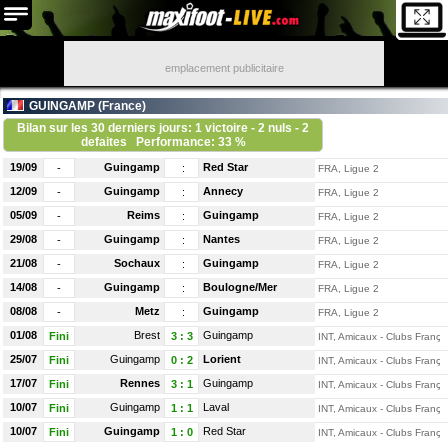
emplacement publicitaire
GUINGAMP (
France
)
Bilan sur les 30 derniers jours: 1 victoire - 2 nuls - 2
defaites
Performance: 33 %
19/09
Guingamp
Red Star
-
:
FRA, Ligue 2
12/09
Guingamp
Annecy
-
:
FRA, Ligue 2
05/09
Reims
Guingamp
-
:
FRA, Ligue 2
29/08
Guingamp
Nantes
-
:
FRA, Ligue 2
21/08
Sochaux
Guingamp
-
:
FRA, Ligue 2
14/08
Guingamp
Boulogne/Mer
-
:
FRA, Ligue 2
08/08
Metz
Guingamp
-
:
FRA, Ligue 2
01/08
Brest
Guingamp
Fini
3
:
3
INT, Amicaux - Clubs França
25/07
Guingamp
Lorient
Fini
0
:
2
INT, Amicaux - Clubs França
17/07
Rennes
Guingamp
Fini
3
:
1
INT, Amicaux - Clubs França
10/07
Guingamp
Laval
Fini
1
:
1
INT, Amicaux - Clubs França
10/07
Guingamp
Red Star
Fini
1
:
0
INT, Amicaux - Clubs França