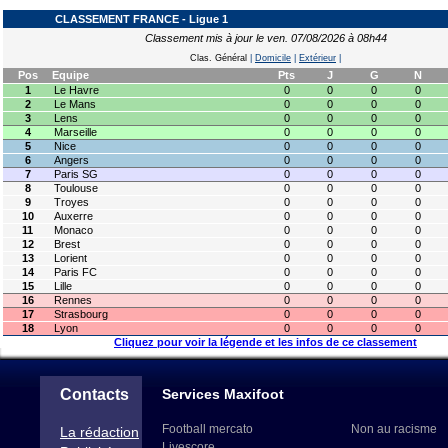
CLASSEMENT FRANCE - Ligue 1
Classement mis à jour le ven. 07/08/2026 à 08h44
Clas. Général
|
Domicile
|
Extérieur
|
Pos
Equipe
Pts
J
G
N
1
Le Havre
0
0
0
0
2
Le Mans
0
0
0
0
3
Lens
0
0
0
0
4
Marseille
0
0
0
0
5
Nice
0
0
0
0
6
Angers
0
0
0
0
7
Paris SG
0
0
0
0
8
Toulouse
0
0
0
0
9
Troyes
0
0
0
0
10
Auxerre
0
0
0
0
11
Monaco
0
0
0
0
12
Brest
0
0
0
0
13
Lorient
0
0
0
0
14
Paris FC
0
0
0
0
15
Lille
0
0
0
0
16
Rennes
0
0
0
0
17
Strasbourg
0
0
0
0
18
Lyon
0
0
0
0
Cliquez pour voir la légende et les infos de ce classement
Contacts
Services Maxifoot
Football mercato
Non au racisme
La rédaction
Livescore