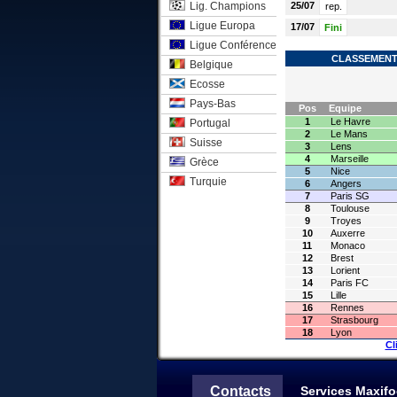
Lig. Champions
25/07
rep.
Ligue Europa
17/07
Fini
Ligue Conférence
CLASSEMENT 
Belgique
Ecosse
Pays-Bas
Pos
Equipe
1
Le Havre
Portugal
2
Le Mans
Suisse
3
Lens
4
Marseille
Grèce
5
Nice
Turquie
6
Angers
7
Paris SG
8
Toulouse
9
Troyes
10
Auxerre
11
Monaco
12
Brest
13
Lorient
14
Paris FC
15
Lille
16
Rennes
17
Strasbourg
18
Lyon
Cl
Contacts
Services Maxifo