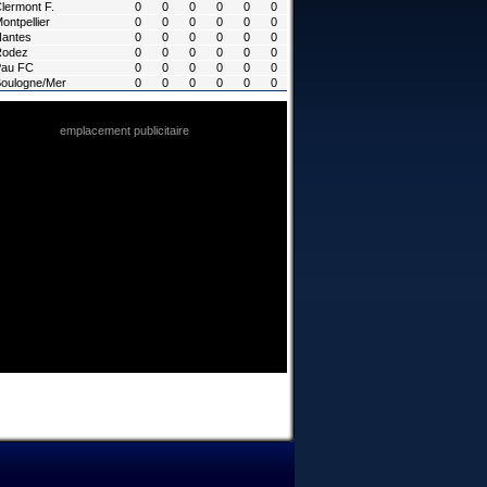
lermont F.
0
0
0
0
0
0
ontpellier
0
0
0
0
0
0
antes
0
0
0
0
0
0
Rodez
0
0
0
0
0
0
Pau FC
0
0
0
0
0
0
oulogne/Mer
0
0
0
0
0
0
emplacement publicitaire