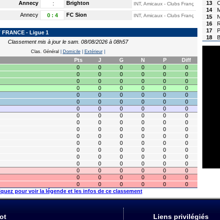
Annecy
Brighton
13
C
:
INT, Amicaux - Clubs Français
14
M
Annecy
FC Sion
0
:
4
INT, Amicaux - Clubs Français
15
N
16
17
FRANCE - Ligue 1
18
B
Classement mis à jour le sam. 08/08/2026 à 08h57
Clas. Général
|
Domicile
|
Extérieur
|
Pts
J
G
N
P
Diff
0
0
0
0
0
0
0
0
0
0
0
0
0
0
0
0
0
0
0
0
0
0
0
0
0
0
0
0
0
0
0
0
0
0
0
0
0
0
0
0
0
0
0
0
0
0
0
0
0
0
0
0
0
0
0
0
0
0
0
0
0
0
0
0
0
0
0
0
0
0
0
0
0
0
0
0
0
0
0
0
0
0
0
0
0
0
0
0
0
0
0
0
0
0
0
0
0
0
0
0
0
0
0
0
0
0
0
0
iquez pour voir la légende et les infos de ce classement
ot
Liens privilégiés