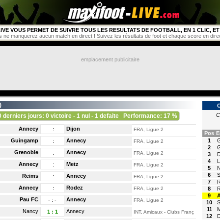
IVE VOUS PERMET DE SUIVRE TOUS LES RESULTATS DE FOOTBALL, EN 1 CLIC, ET 
s ne manquerez aucun match en direct ! Suivez les résultats de foot et chaque score en direct 
emplacement publicitaire
)
C
0 derniers jours: 0 victoire - 1 nul - 1 defaite
Performance: 17 %
Annecy
Dijon
:
FRA, Ligue 2
Pos
E
Guingamp
Annecy
1
:
FRA, Ligue 2
2
G
Grenoble
Annecy
:
FRA, Ligue 2
3
D
4
L
Annecy
Metz
:
FRA, Ligue 2
5
6
S
Reims
Annecy
:
FRA, Ligue 2
7
Annecy
Rodez
:
FRA, Ligue 2
8
R
9
Pau FC
Annecy
-
:
-
FRA, Ligue 2
10
11
M
Nancy
Annecy
1
:
1
INT, Amicaux - Clubs Français
12
D