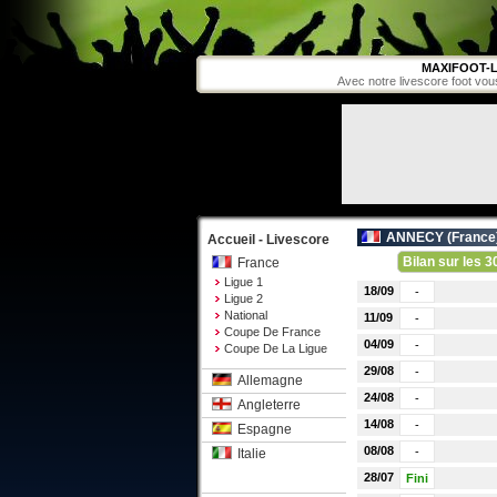
MAXIFOOT-L
Avec notre livescore foot vou
ANNECY (
France
Accueil - Livescore
Bilan sur les 3
France
Ligue 1
18/09
-
Ligue 2
National
11/09
-
Coupe De France
04/09
-
Coupe De La Ligue
29/08
-
Allemagne
24/08
-
Angleterre
14/08
-
Espagne
08/08
-
Italie
28/07
Fini