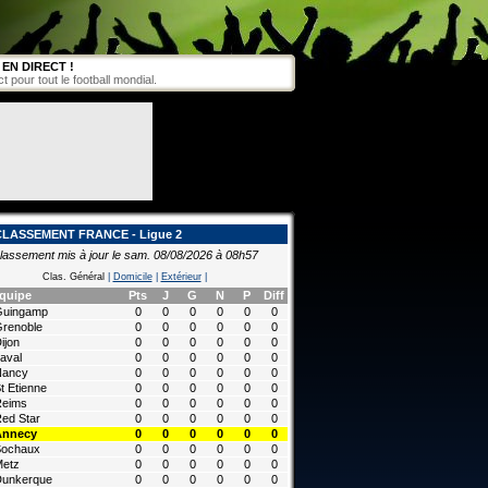
EN DIRECT !
pour tout le football mondial.
CLASSEMENT FRANCE - Ligue 2
lassement mis à jour le sam. 08/08/2026 à 08h57
Clas. Général
|
Domicile
|
Extérieur
|
quipe
Pts
J
G
N
P
Diff
Guingamp
0
0
0
0
0
0
renoble
0
0
0
0
0
0
ijon
0
0
0
0
0
0
aval
0
0
0
0
0
0
Nancy
0
0
0
0
0
0
t Etienne
0
0
0
0
0
0
Reims
0
0
0
0
0
0
ed Star
0
0
0
0
0
0
Annecy
0
0
0
0
0
0
Sochaux
0
0
0
0
0
0
etz
0
0
0
0
0
0
unkerque
0
0
0
0
0
0