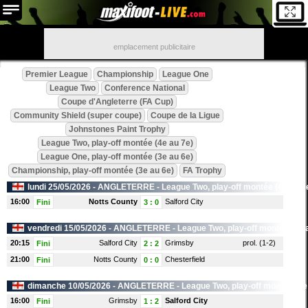
emplacement publicitaire
Premier League
Championship
League One
League Two
Conference National
Coupe d'Angleterre (FA Cup)
Community Shield (super coupe)
Coupe de la Ligue
Johnstones Paint Trophy
League Two, play-off montée (4e au 7e)
League One, play-off montée (3e au 6e)
Championship, play-off montée (3e au 6e)
FA Trophy
lundi 25/05/2026 -
ANGLETERRE
- League Two, play-off montée (4e au 7
16:00
Notts County
Salford City
Fini
3
:
0
vendredi 15/05/2026 -
ANGLETERRE
- League Two, play-off montée (4e 
20:15
Salford City
Grimsby
prol. (1-2)
Fini
2
:
2
21:00
Notts County
Chesterfield
Fini
0
:
0
dimanche 10/05/2026 -
ANGLETERRE
- League Two, play-off montée (4e
16:00
Grimsby
Salford City
Fini
1
:
2