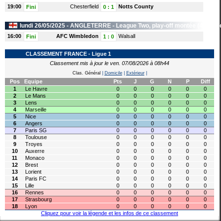
19:00
Chesterfield
Notts County
Fini
0
:
1
lundi 26/05/2025 -
ANGLETERRE
- League Two, play-off montée (4e au 7
16:00
AFC Wimbledon
Walsall
Fini
1
:
0
CLASSEMENT FRANCE - Ligue 1
Classement mis à jour le ven. 07/08/2026 à 08h44
Clas. Général
|
Domicile
|
Extérieur
|
Pos
Equipe
Pts
J
G
N
P
Diff
1
Le Havre
0
0
0
0
0
0
2
Le Mans
0
0
0
0
0
0
3
Lens
0
0
0
0
0
0
4
Marseille
0
0
0
0
0
0
5
Nice
0
0
0
0
0
0
6
Angers
0
0
0
0
0
0
7
Paris SG
0
0
0
0
0
0
8
Toulouse
0
0
0
0
0
0
9
Troyes
0
0
0
0
0
0
10
Auxerre
0
0
0
0
0
0
11
Monaco
0
0
0
0
0
0
12
Brest
0
0
0
0
0
0
13
Lorient
0
0
0
0
0
0
14
Paris FC
0
0
0
0
0
0
15
Lille
0
0
0
0
0
0
16
Rennes
0
0
0
0
0
0
17
Strasbourg
0
0
0
0
0
0
18
Lyon
0
0
0
0
0
0
Cliquez pour voir la légende et les infos de ce classement