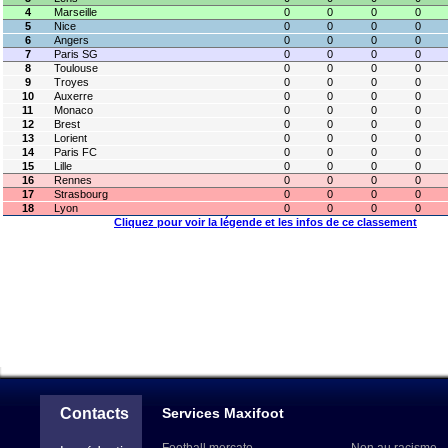
4
Marseille
0
0
0
0
5
Nice
0
0
0
0
6
Angers
0
0
0
0
7
Paris SG
0
0
0
0
8
Toulouse
0
0
0
0
9
Troyes
0
0
0
0
10
Auxerre
0
0
0
0
11
Monaco
0
0
0
0
12
Brest
0
0
0
0
13
Lorient
0
0
0
0
14
Paris FC
0
0
0
0
15
Lille
0
0
0
0
16
Rennes
0
0
0
0
17
Strasbourg
0
0
0
0
18
Lyon
0
0
0
0
Cliquez pour voir la légende et les infos de ce classement
Contacts
Services Maxifoot