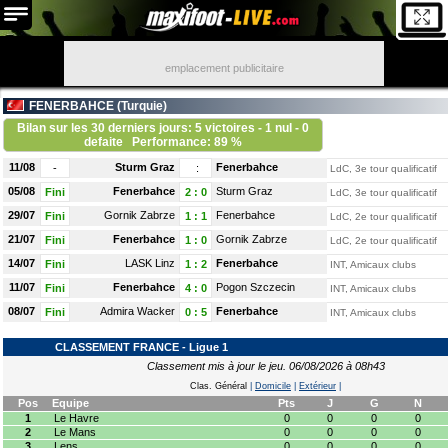
emplacement publicitaire
FENERBAHCE (
Turquie
)
Bilan sur les 30 derniers jours: 5 victoires - 1 nul - 0
defaite
Performance: 89 %
11/08
Sturm Graz
Fenerbahce
-
:
LdC, 3e tour qualificatif
05/08
Fenerbahce
Sturm Graz
Fini
2
:
0
LdC, 3e tour qualificatif
29/07
Gornik Zabrze
Fenerbahce
Fini
1
:
1
LdC, 2e tour qualificatif
21/07
Fenerbahce
Gornik Zabrze
Fini
1
:
0
LdC, 2e tour qualificatif
14/07
LASK Linz
Fenerbahce
Fini
1
:
2
INT, Amicaux clubs
11/07
Fenerbahce
Pogon Szczecin
Fini
4
:
0
INT, Amicaux clubs
08/07
Admira Wacker
Fenerbahce
Fini
0
:
5
INT, Amicaux clubs
CLASSEMENT FRANCE - Ligue 1
Classement mis à jour le jeu. 06/08/2026 à 08h43
Clas. Général
|
Domicile
|
Extérieur
|
Pos
Equipe
Pts
J
G
N
1
Le Havre
0
0
0
0
2
Le Mans
0
0
0
0
3
Lens
0
0
0
0