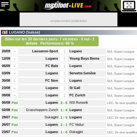
emplacement publicitaire
LUGANO (
Suisse
)
Bilan sur les 30 derniers jours: 7 victoires - 0 nul - 1
defaite
Performance: 88 %
20/09
Lausanne-Sport
Lugano
-
:
SUI, Super League
12/09
Lugano
Young Boys Berne
-
:
SUI, Super League
06/09
FC Bale
Lugano
-
:
SUI, Super League
03/09
Lugano
Servette Genève
-
:
SUI, Super League
30/08
FC Sion
Lugano
-
:
SUI, Super League
23/08
Lugano
St Gall
-
:
SUI, Super League
09/08
Lugano
FC Zurich
-
:
SUI, Super League
06/08
Lugano
NSI Runavik
Fini
2
:
0
LEC, 3e tour qualifica
02/08
Grasshoppers Zurich
Lugano
Fini
1
:
4
SUI, Super League
29/07
Dukagjini
Lugano
Fini
1
:
5
LEC, 2e tour qualifica
26/07
Lugano
FC Vaduz
Fini
2
:
1
SUI, Super League
23/07
Lugano
Dukagjini
Fini
1
:
0
LEC, 2e tour qualifica