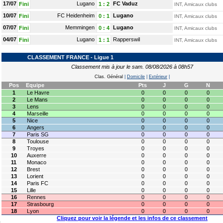
17/07
Lugano
FC Vaduz
Fini
1
:
2
INT, Amicaux clubs
10/07
FC Heidenheim
Lugano
Fini
0
:
1
INT, Amicaux clubs
07/07
Memmingen
Lugano
Fini
0
:
4
INT, Amicaux clubs
04/07
Lugano
Rapperswil
Fini
1
:
1
INT, Amicaux clubs
CLASSEMENT FRANCE - Ligue 1
Classement mis à jour le sam. 08/08/2026 à 08h57
Clas. Général
|
Domicile
|
Extérieur
|
Pos
Equipe
Pts
J
G
N
1
Le Havre
0
0
0
0
2
Le Mans
0
0
0
0
3
Lens
0
0
0
0
4
Marseille
0
0
0
0
5
Nice
0
0
0
0
6
Angers
0
0
0
0
7
Paris SG
0
0
0
0
8
Toulouse
0
0
0
0
9
Troyes
0
0
0
0
10
Auxerre
0
0
0
0
11
Monaco
0
0
0
0
12
Brest
0
0
0
0
13
Lorient
0
0
0
0
14
Paris FC
0
0
0
0
15
Lille
0
0
0
0
16
Rennes
0
0
0
0
17
Strasbourg
0
0
0
0
18
Lyon
0
0
0
0
Cliquez pour voir la légende et les infos de ce classement