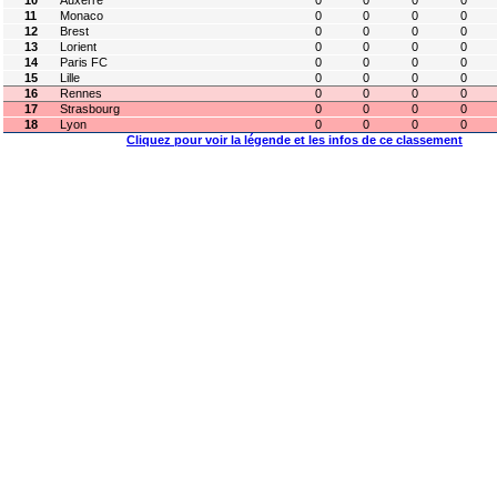
10
Auxerre
0
0
0
0
11
Monaco
0
0
0
0
12
Brest
0
0
0
0
13
Lorient
0
0
0
0
14
Paris FC
0
0
0
0
15
Lille
0
0
0
0
16
Rennes
0
0
0
0
17
Strasbourg
0
0
0
0
18
Lyon
0
0
0
0
Cliquez pour voir la légende et les infos de ce classement