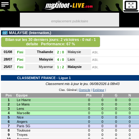
emplacement publicitaire
MALAYSIE (
Internation.
)
Bilan sur les 30 derniers jours: 2 victoires - 0 nul - 1
defaite
Performance: 67 %
01/08
Thailande
Malaysie
Fini
2
:
0
ASI,
28/07
Malaysie
Laos
Fini
4
:
0
ASI,
25/07
Myanmar
Malaysie
Fini
1
:
2
ASI,
CLASSEMENT FRANCE - Ligue 1
Classement mis à jour le jeu. 06/08/2026 à 08h43
Clas. Général
|
Domicile
|
Extérieur
|
Pos
Equipe
Pts
J
G
N
1
Le Havre
0
0
0
0
2
Le Mans
0
0
0
0
3
Lens
0
0
0
0
4
Marseille
0
0
0
0
5
Nice
0
0
0
0
6
Angers
0
0
0
0
7
Paris SG
0
0
0
0
8
Toulouse
0
0
0
0
9
Troyes
0
0
0
0