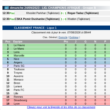
dimanche 24/09/2023 -
LIG. CHAMPIONS AFRIQUE
- Groupe B
12:30
Khosilot Parkhar (Tajikistan)
Regar-Tadaz (Tajikistan)
Fini
0
:
1
12:30
CSKA Pomir Dushanbe (Tajikistan)
Khatlon (Tajikistan)
Fini
1
:
0
CLASSEMENT FRANCE - Ligue 1
Classement mis à jour le ven. 07/08/2026 à 08h44
Clas. Général
|
Domicile
|
Extérieur
|
Pos
Equipe
Pts
J
G
N
P
1
Le Havre
0
0
0
0
0
2
Le Mans
0
0
0
0
0
3
Lens
0
0
0
0
0
4
Marseille
0
0
0
0
0
5
Nice
0
0
0
0
0
6
Angers
0
0
0
0
0
7
Paris SG
0
0
0
0
0
8
Toulouse
0
0
0
0
0
9
Troyes
0
0
0
0
0
10
Auxerre
0
0
0
0
0
11
Monaco
0
0
0
0
0
12
Brest
0
0
0
0
0
13
Lorient
0
0
0
0
0
14
Paris FC
0
0
0
0
0
15
Lille
0
0
0
0
0
16
Rennes
0
0
0
0
0
17
Strasbourg
0
0
0
0
0
18
Lyon
0
0
0
0
0
Cliquez pour voir la légende et les infos de ce classement