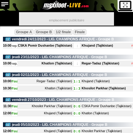
emplacement publicitaire
Groupe A
Groupe B
1/2 finale
Finale
vendredi 24/11/2023 -
LIG. CHAMPIONS AFRIQUE
- Groupe B
10:00
CSKA Pomir Dushanbe (Tajikistan)
Khujand (Tajikistan)
r
rep.
:
jeudi 23/11/2023 -
LIG. CHAMPIONS AFRIQUE
- Groupe B
10:00
Khatlon (Tajikistan)
Regar-Tadaz (Tajikistan)
r
rep.
:
jeudi 02/11/2023 -
LIG. CHAMPIONS AFRIQUE
- Groupe B
10:00
Regar-Tadaz (Tajikistan)
Khujand (Tajikistan)
Fini
1
:
1
10:30
Khatlon (Tajikistan)
Khosilot Parkhar (Tajikistan)
Fini
1
:
3
vendredi 27/10/2023 -
LIG. CHAMPIONS AFRIQUE
- Groupe B
11:30
Khosilot Parkhar (Tajikistan)
CSKA Pomir Dushanbe (Tajikistan)
Fini
0
:
0
12:00
Khujand (Tajikistan)
Khatlon (Tajikistan)
Fini
0
:
0
jeudi 05/10/2023 -
LIG. CHAMPIONS AFRIQUE
- Groupe B
12:00
Khujand (Tajikistan)
Khosilot Parkhar (Tajikistan)
Fini
0
:
0