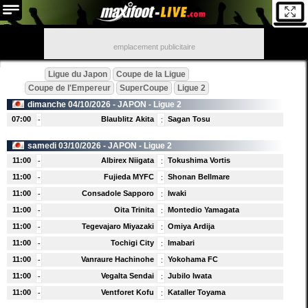
emplacement publicitaire
Ligue du Japon
Coupe de la Ligue
Coupe de l'Empereur
SuperCoupe
Ligue 2
dimanche 04/10/2026 -
JAPON
- Ligue 2
07:00
Blaublitz Akita
Sagan Tosu
-
:
samedi 03/10/2026 -
JAPON
- Ligue 2
11:00
Albirex Niigata
Tokushima Vortis
-
:
11:00
Fujieda MYFC
Shonan Bellmare
-
:
11:00
Consadole Sapporo
Iwaki
-
:
11:00
Oita Trinita
Montedio Yamagata
-
:
11:00
Tegevajaro Miyazaki
Omiya Ardija
-
:
11:00
Tochigi City
Imabari
-
:
11:00
Vanraure Hachinohe
Yokohama FC
-
:
11:00
Vegalta Sendai
Jubilo Iwata
-
:
11:00
Ventforet Kofu
Kataller Toyama
-
: