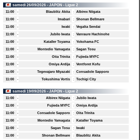
samedi 26/09/2026 -
JAPON
- Ligue 2
11:00
Blaublitz Akita
Albirex Niigata
-
:
11:00
Imabari
Shonan Bellmare
-
:
11:00
Iwaki
Vegalta Sendai
-
:
11:00
Jubilo Iwata
Vanraure Hachinohe
-
:
11:00
Kataller Toyama
Yokohama FC
-
:
11:00
Montedio Yamagata
Sagan Tosu
-
:
11:00
Oita Trinita
Fujieda MYFC
-
:
11:00
Omiya Ardija
Ventforet Kofu
-
:
11:00
Tegevajaro Miyazaki
Consadole Sapporo
-
:
11:00
Tokushima Vortis
Tochigi City
-
:
samedi 19/09/2026 -
JAPON
- Ligue 2
11:00
Albirex Niigata
Jubilo Iwata
-
:
11:00
Fujieda MYFC
Omiya Ardija
-
:
11:00
Consadole Sapporo
Oita Trinita
-
:
11:00
Montedio Yamagata
Kataller Toyama
-
:
11:00
Sagan Tosu
Iwaki
-
:
11:00
Shonan Bellmare
Blaublitz Akita
-
: