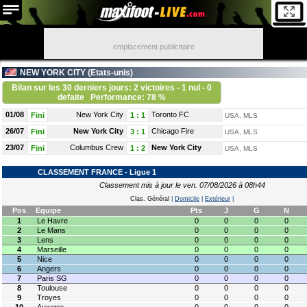
emplacement publicitaire
NEW YORK CITY (
Etats-unis
)
Bilan sur les 30 derniers jours: 2 victoires - 1 nul - 0
defaite
Performance: 78 %
01/08
New York City
Toronto FC
Fini
1
:
1
USA, MLS
26/07
New York City
Chicago Fire
Fini
3
:
1
USA, MLS
23/07
Columbus Crew
New York City
Fini
1
:
2
USA, MLS
CLASSEMENT FRANCE - Ligue 1
Classement mis à jour le ven. 07/08/2026 à 08h44
Clas. Général
|
Domicile
|
Extérieur
|
Pos
Equipe
Pts
J
G
N
1
Le Havre
0
0
0
0
2
Le Mans
0
0
0
0
3
Lens
0
0
0
0
4
Marseille
0
0
0
0
5
Nice
0
0
0
0
6
Angers
0
0
0
0
7
Paris SG
0
0
0
0
8
Toulouse
0
0
0
0
9
Troyes
0
0
0
0