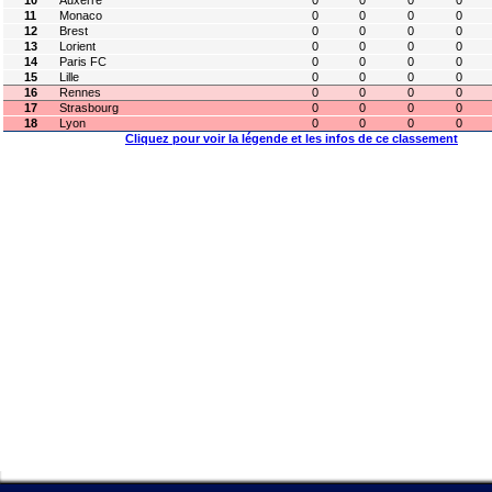
10
Auxerre
0
0
0
0
11
Monaco
0
0
0
0
12
Brest
0
0
0
0
13
Lorient
0
0
0
0
14
Paris FC
0
0
0
0
15
Lille
0
0
0
0
16
Rennes
0
0
0
0
17
Strasbourg
0
0
0
0
18
Lyon
0
0
0
0
Cliquez pour voir la légende et les infos de ce classement