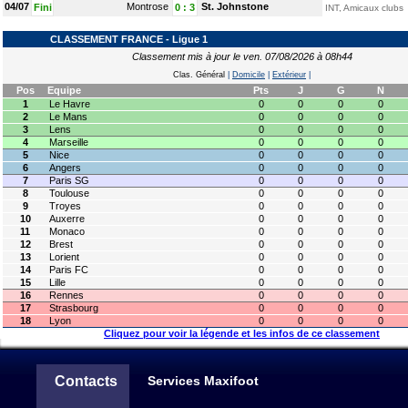
04/07
Montrose
St. Johnstone
Fini
0
:
3
INT, Amicaux clubs
CLASSEMENT FRANCE - Ligue 1
Classement mis à jour le ven. 07/08/2026 à 08h44
Clas. Général
|
Domicile
|
Extérieur
|
Pos
Equipe
Pts
J
G
N
1
Le Havre
0
0
0
0
2
Le Mans
0
0
0
0
3
Lens
0
0
0
0
4
Marseille
0
0
0
0
5
Nice
0
0
0
0
6
Angers
0
0
0
0
7
Paris SG
0
0
0
0
8
Toulouse
0
0
0
0
9
Troyes
0
0
0
0
10
Auxerre
0
0
0
0
11
Monaco
0
0
0
0
12
Brest
0
0
0
0
13
Lorient
0
0
0
0
14
Paris FC
0
0
0
0
15
Lille
0
0
0
0
16
Rennes
0
0
0
0
17
Strasbourg
0
0
0
0
18
Lyon
0
0
0
0
Cliquez pour voir la légende et les infos de ce classement
Contacts
Services Maxifoot