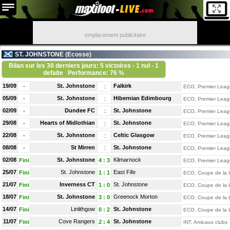
emplacement publicitaire
ST. JOHNSTONE (
Ecosse
)
Bilan sur les 30 derniers jours: 5 victoires - 1 nul - 1
defaite
Performance: 76 %
19/09
St. Johnstone
Falkirk
-
:
ECO, Premier Leag
05/09
St. Johnstone
Hibernian Edimbourg
-
:
ECO, Premier Leag
02/09
Dundee FC
St. Johnstone
-
:
ECO, Premier Leag
29/08
Hearts of Midlothian
St. Johnstone
-
:
ECO, Premier Leag
22/08
St. Johnstone
Celtic Glasgow
-
:
ECO, Premier Leag
08/08
St Mirren
St. Johnstone
-
:
ECO, Premier Leag
02/08
St. Johnstone
Kilmarnock
Fini
4
:
3
ECO, Premier Leag
25/07
St. Johnstone
East Fife
Fini
1
:
1
ECO, Coupe de la 
21/07
Inverness CT
St. Johnstone
Fini
1
:
0
ECO, Coupe de la 
18/07
St. Johnstone
Greenock Morton
Fini
3
:
0
ECO, Coupe de la 
14/07
Linlithgow
St. Johnstone
Fini
0
:
2
ECO, Coupe de la 
11/07
Cove Rangers
St. Johnstone
Fini
2
:
4
INT, Amicaux clubs