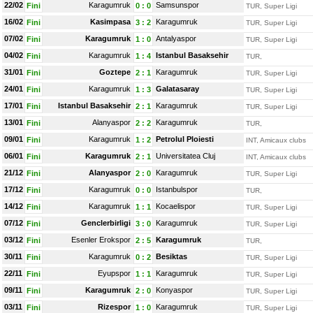
22/02
Karagumruk
Samsunspor
Fini
0
:
0
TUR, Super Ligi
16/02
Kasimpasa
Karagumruk
Fini
3
:
2
TUR, Super Ligi
07/02
Karagumruk
Antalyaspor
Fini
1
:
0
TUR, Super Ligi
04/02
Karagumruk
Istanbul Basaksehir
Fini
1
:
4
TUR,
31/01
Goztepe
Karagumruk
Fini
2
:
1
TUR, Super Ligi
24/01
Karagumruk
Galatasaray
Fini
1
:
3
TUR, Super Ligi
17/01
Istanbul Basaksehir
Karagumruk
Fini
2
:
1
TUR, Super Ligi
13/01
Alanyaspor
Karagumruk
Fini
2
:
2
TUR,
09/01
Karagumruk
Petrolul Ploiesti
Fini
1
:
2
INT, Amicaux clubs
06/01
Karagumruk
Universitatea Cluj
Fini
2
:
1
INT, Amicaux clubs
21/12
Alanyaspor
Karagumruk
Fini
2
:
0
TUR, Super Ligi
17/12
Karagumruk
Istanbulspor
Fini
0
:
0
TUR,
14/12
Karagumruk
Kocaelispor
Fini
1
:
1
TUR, Super Ligi
07/12
Genclerbirligi
Karagumruk
Fini
3
:
0
TUR, Super Ligi
03/12
Esenler Erokspor
Karagumruk
Fini
2
:
5
TUR,
30/11
Karagumruk
Besiktas
Fini
0
:
2
TUR, Super Ligi
22/11
Eyupspor
Karagumruk
Fini
1
:
1
TUR, Super Ligi
09/11
Karagumruk
Konyaspor
Fini
2
:
0
TUR, Super Ligi
03/11
Rizespor
Karagumruk
Fini
1
:
0
TUR, Super Ligi