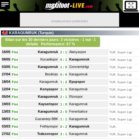
emplacement publicitaire
KARAGUMRUK (
Turquie
)
Bilan sur les 30 derniers jours: 3 victoires - 1 nul - 1
defaite
Performance: 67 %
16/05
Karagumruk
Alanyaspor
Fini
2
:
1
TUR, Super Ligi
09/05
Kocaelispor
Karagumruk
Fini
0
:
1
TUR, Super Ligi
03/05
Karagumruk
Genclerbirligi
Fini
1
:
0
TUR, Super Ligi
27/04
Besiktas
Karagumruk
Fini
0
:
0
TUR, Super Ligi
18/04
Karagumruk
Eyupspor
Fini
1
:
2
TUR, Super Ligi
12/04
Konyaspor
Karagumruk
Fini
3
:
0
TUR, Super Ligi
05/04
Karagumruk
Rizespor
Fini
2
:
1
TUR, Super Ligi
19/03
Kayserispor
Karagumruk
Fini
1
:
0
TUR, Super Ligi
13/03
Karagumruk
Fenerbahce
Fini
2
:
0
TUR, Super Ligi
08/03
Gaziantep BBK
Karagumruk
Fini
1
:
1
TUR, Super Ligi
03/03
Fethiyespor
Karagumruk
Fini
0
:
2
TUR,
27/02
Trabzonspor
Karagumruk
Fini
3
:
1
TUR, Super Ligi