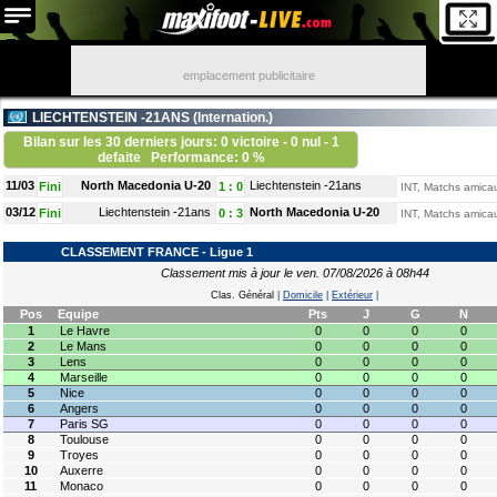
emplacement publicitaire
LIECHTENSTEIN -21ANS (
Internation.
)
Bilan sur les 30 derniers jours: 0 victoire - 0 nul - 1
defaite
Performance: 0 %
11/03
North Macedonia U-20
Liechtenstein -21ans
Fini
1
:
0
INT, Matchs amica
03/12
Liechtenstein -21ans
North Macedonia U-20
Fini
0
:
3
INT, Matchs amica
CLASSEMENT FRANCE - Ligue 1
Classement mis à jour le ven. 07/08/2026 à 08h44
Clas. Général
|
Domicile
|
Extérieur
|
Pos
Equipe
Pts
J
G
N
1
Le Havre
0
0
0
0
2
Le Mans
0
0
0
0
3
Lens
0
0
0
0
4
Marseille
0
0
0
0
5
Nice
0
0
0
0
6
Angers
0
0
0
0
7
Paris SG
0
0
0
0
8
Toulouse
0
0
0
0
9
Troyes
0
0
0
0
10
Auxerre
0
0
0
0
11
Monaco
0
0
0
0