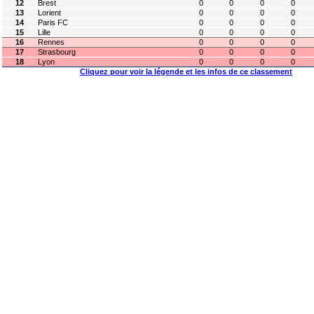
12
Brest
0
0
0
0
13
Lorient
0
0
0
0
14
Paris FC
0
0
0
0
15
Lille
0
0
0
0
16
Rennes
0
0
0
0
17
Strasbourg
0
0
0
0
18
Lyon
0
0
0
0
Cliquez pour voir la légende et les infos de ce classement