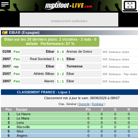
emplacement publicitaire
EIBAR (
Espagne
)
Bilan sur les 30 derniers jours: 2 victoires - 2 nuls - 0
defaite
Performance: 67 %
01/08
Eibar
Arenas de Getxo
Fini
5
:
0
INT, Amicaux clubs
29/07
Real Sociedad 2
Eibar
Fini
0
:
1
INT, Amicaux clubs
26/07
Eibar
Torreense
rep.
:
INT, Amicaux clubs
25/07
Athletic Bilbao
Eibar
Fini
2
:
2
INT, Amicaux - Top clubs
18/07
Alaves
Eibar
Fini
1
:
1
INT, Amicaux clubs
CLASSEMENT FRANCE - Ligue 1
Classement mis à jour le sam. 08/08/2026 à 08h57
Clas. Général
|
Domicile
|
Extérieur
|
Pos
Equipe
Pts
J
G
N
1
Le Havre
0
0
0
0
2
Le Mans
0
0
0
0
3
Lens
0
0
0
0
4
Marseille
0
0
0
0
5
Nice
0
0
0
0
6
Angers
0
0
0
0