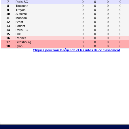
7
Paris SG
0
0
0
0
8
Toulouse
0
0
0
0
9
Troyes
0
0
0
0
10
Auxerre
0
0
0
0
11
Monaco
0
0
0
0
12
Brest
0
0
0
0
13
Lorient
0
0
0
0
14
Paris FC
0
0
0
0
15
Lille
0
0
0
0
16
Rennes
0
0
0
0
17
Strasbourg
0
0
0
0
18
Lyon
0
0
0
0
Cliquez pour voir la légende et les infos de ce classement