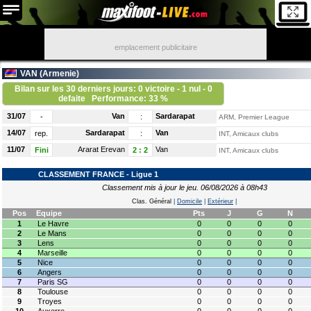
emplacement publicitaire
VAN (
Armenie
)
Bilan sur les 30 derniers jours: 0 victoire - 1 nul - 0
defaite
Performance: 33 %
31/07
Van
Sardarapat
-
:
ARM, Premier League
14/07
Sardarapat
Van
rep.
:
INT, Amicaux clubs
11/07
Ararat Erevan
Van
Fini
2
:
2
INT, Amicaux clubs
CLASSEMENT FRANCE - Ligue 1
Classement mis à jour le jeu. 06/08/2026 à 08h43
Clas. Général
|
Domicile
|
Extérieur
|
Pos
Equipe
Pts
J
G
N
1
Le Havre
0
0
0
0
2
Le Mans
0
0
0
0
3
Lens
0
0
0
0
4
Marseille
0
0
0
0
5
Nice
0
0
0
0
6
Angers
0
0
0
0
7
Paris SG
0
0
0
0
8
Toulouse
0
0
0
0
9
Troyes
0
0
0
0