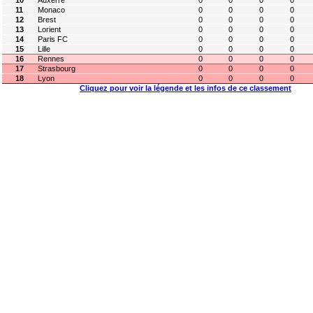
10
Auxerre
0
0
0
0
11
Monaco
0
0
0
0
12
Brest
0
0
0
0
13
Lorient
0
0
0
0
14
Paris FC
0
0
0
0
15
Lille
0
0
0
0
16
Rennes
0
0
0
0
17
Strasbourg
0
0
0
0
18
Lyon
0
0
0
0
Cliquez pour voir la légende et les infos de ce classement