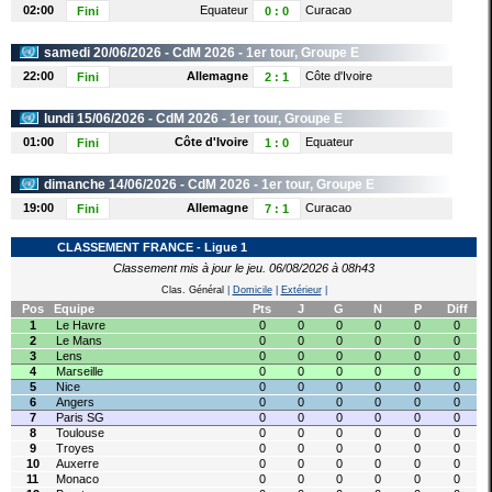
02:00
Equateur
Curacao
Fini
0
:
0
samedi 20/06/2026 -
CdM 2026
- 1er tour, Groupe E
22:00
Allemagne
Côte d'Ivoire
Fini
2
:
1
lundi 15/06/2026 -
CdM 2026
- 1er tour, Groupe E
01:00
Côte d'Ivoire
Equateur
Fini
1
:
0
dimanche 14/06/2026 -
CdM 2026
- 1er tour, Groupe E
19:00
Allemagne
Curacao
Fini
7
:
1
CLASSEMENT FRANCE - Ligue 1
Classement mis à jour le jeu. 06/08/2026 à 08h43
Clas. Général
|
Domicile
|
Extérieur
|
Pos
Equipe
Pts
J
G
N
P
Diff
1
Le Havre
0
0
0
0
0
0
2
Le Mans
0
0
0
0
0
0
3
Lens
0
0
0
0
0
0
4
Marseille
0
0
0
0
0
0
5
Nice
0
0
0
0
0
0
6
Angers
0
0
0
0
0
0
7
Paris SG
0
0
0
0
0
0
8
Toulouse
0
0
0
0
0
0
9
Troyes
0
0
0
0
0
0
10
Auxerre
0
0
0
0
0
0
11
Monaco
0
0
0
0
0
0