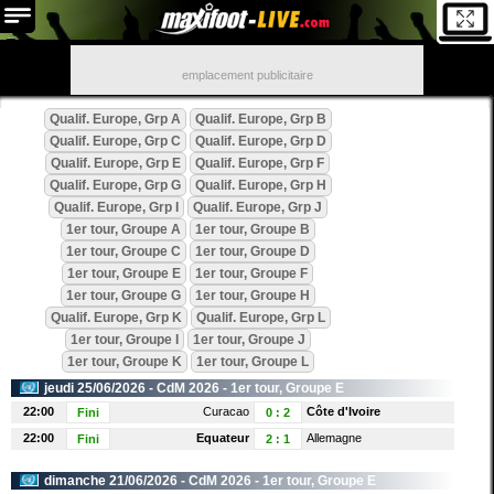
emplacement publicitaire
Qualif. Europe, Grp A
Qualif. Europe, Grp B
Qualif. Europe, Grp C
Qualif. Europe, Grp D
Qualif. Europe, Grp E
Qualif. Europe, Grp F
Qualif. Europe, Grp G
Qualif. Europe, Grp H
Qualif. Europe, Grp I
Qualif. Europe, Grp J
1er tour, Groupe A
1er tour, Groupe B
1er tour, Groupe C
1er tour, Groupe D
1er tour, Groupe E
1er tour, Groupe F
l
1er tour, Groupe G
1er tour, Groupe H
Qualif. Europe, Grp K
Qualif. Europe, Grp L
1er tour, Groupe I
1er tour, Groupe J
1er tour, Groupe K
1er tour, Groupe L
jeudi 25/06/2026 -
CdM 2026
- 1er tour, Groupe E
22:00
Curacao
Côte d'Ivoire
Fini
0
:
2
22:00
Equateur
Allemagne
Fini
2
:
1
dimanche 21/06/2026 -
CdM 2026
- 1er tour, Groupe E