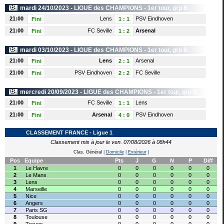
mardi 24/10/2023 -
LIGUE des CHAMPIONS
- 1er tour, grp B
21:00
Lens
PSV Eindhoven
Fini
1
:
1
21:00
FC Seville
Arsenal
Fini
1
:
2
mardi 03/10/2023 -
LIGUE des CHAMPIONS
- 1er tour, grp B
21:00
Lens
Arsenal
Fini
2
:
1
21:00
PSV Eindhoven
FC Seville
Fini
2
:
2
mercredi 20/09/2023 -
LIGUE des CHAMPIONS
- 1er tour, grp B
21:00
FC Seville
Lens
Fini
1
:
1
21:00
Arsenal
PSV Eindhoven
Fini
4
:
0
CLASSEMENT FRANCE - Ligue 1
Classement mis à jour le ven. 07/08/2026 à 08h44
Clas. Général
|
Domicile
|
Extérieur
|
Pos
Equipe
Pts
J
G
N
P
Diff
1
Le Havre
0
0
0
0
0
0
2
Le Mans
0
0
0
0
0
0
3
Lens
0
0
0
0
0
0
4
Marseille
0
0
0
0
0
0
5
Nice
0
0
0
0
0
0
6
Angers
0
0
0
0
0
0
7
Paris SG
0
0
0
0
0
0
8
Toulouse
0
0
0
0
0
0