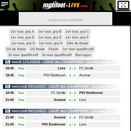
emplacement publicitaire
1er tour, grp A
1er tour, grp B
1er tour, grp C
1er tour, grp D
1er tour, grp E
1er tour, grp F
1er tour, grp G
1er tour, grp H
1/8e de finale
1/4 de finale
1/2 finale
Finale
1er tour qualificatif
2e tour qualificatif
3e tour qualificatif
Barrages
mardi 12/12/2023 -
LIGUE des CHAMPIONS
- 1er tour, grp B
18:45
Lens
FC Seville
Fini
2
:
1
l
18:45
PSV Eindhoven
Arsenal
Fini
1
:
1
mercredi 29/11/2023 -
LIGUE des CHAMPIONS
- 1er tour, grp B
18:45
FC Seville
PSV Eindhoven
Fini
2
:
3
21:00
Arsenal
Lens
Fini
6
:
0
mercredi 08/11/2023 -
LIGUE des CHAMPIONS
- 1er tour, grp B
21:00
Arsenal
FC Seville
Fini
2
:
0
21:00
PSV Eindhoven
Lens
Fini
1
:
0