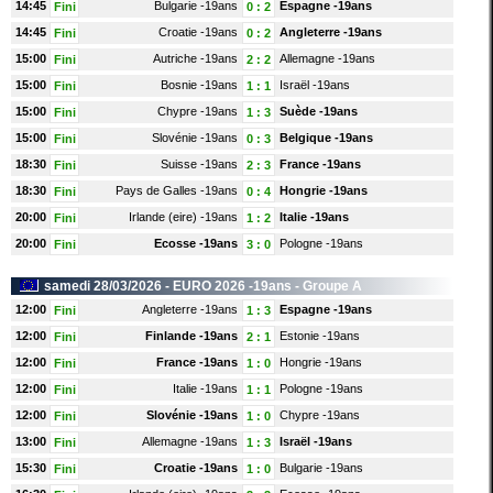
14:45
Bulgarie -19ans
Espagne -19ans
Fini
0
:
2
14:45
Croatie -19ans
Angleterre -19ans
Fini
0
:
2
15:00
Autriche -19ans
Allemagne -19ans
Fini
2
:
2
15:00
Bosnie -19ans
Israël -19ans
Fini
1
:
1
15:00
Chypre -19ans
Suède -19ans
Fini
1
:
3
15:00
Slovénie -19ans
Belgique -19ans
Fini
0
:
3
18:30
Suisse -19ans
France -19ans
Fini
2
:
3
18:30
Pays de Galles -19ans
Hongrie -19ans
Fini
0
:
4
20:00
Irlande (eire) -19ans
Italie -19ans
Fini
1
:
2
20:00
Ecosse -19ans
Pologne -19ans
Fini
3
:
0
samedi 28/03/2026 -
EURO 2026 -19ans
- Groupe A
12:00
Angleterre -19ans
Espagne -19ans
Fini
1
:
3
12:00
Finlande -19ans
Estonie -19ans
Fini
2
:
1
12:00
France -19ans
Hongrie -19ans
Fini
1
:
0
12:00
Italie -19ans
Pologne -19ans
Fini
1
:
1
12:00
Slovénie -19ans
Chypre -19ans
Fini
1
:
0
13:00
Allemagne -19ans
Israël -19ans
Fini
1
:
3
15:30
Croatie -19ans
Bulgarie -19ans
Fini
1
:
0