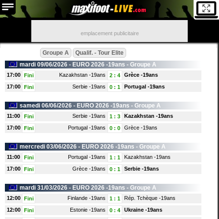
emplacement publicitaire
Groupe A
Qualif. - Tour Elite
mardi 09/06/2026 -
EURO 2026 -19ans
- Groupe A
17:00
Kazakhstan -19ans
Grèce -19ans
Fini
2
:
4
17:00
Serbie -19ans
Portugal -19ans
Fini
0
:
1
samedi 06/06/2026 -
EURO 2026 -19ans
- Groupe A
11:00
Serbie -19ans
Kazakhstan -19ans
Fini
1
:
3
17:00
Portugal -19ans
Grèce -19ans
Fini
0
:
0
mercredi 03/06/2026 -
EURO 2026 -19ans
- Groupe A
11:00
Portugal -19ans
Kazakhstan -19ans
Fini
1
:
1
17:00
Grèce -19ans
Serbie -19ans
Fini
0
:
1
mardi 31/03/2026 -
EURO 2026 -19ans
- Groupe A
12:00
Finlande -19ans
Rép. Tchèque -19ans
Fini
1
:
1
12:00
Estonie -19ans
Ukraine -19ans
Fini
0
:
4