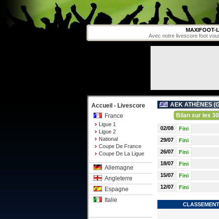
MAXIFOOT-L
Avec notre livescore foot vou
AEK ATHÈNES (
G
Accueil - Livescore
Bilan sur les 30
France
Ligue 1
02/08
Fini
Ligue 2
National
29/07
Fini
Coupe De France
26/07
Fini
Coupe De La Ligue
18/07
Fini
Allemagne
15/07
Fini
Angleterre
12/07
Fini
Espagne
Italie
CLASSEMENT 