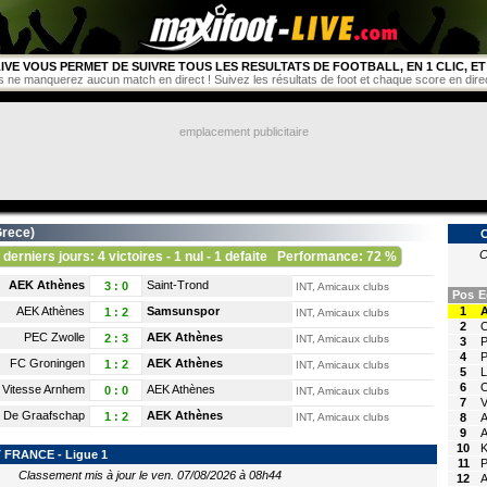
IVE VOUS PERMET DE SUIVRE TOUS LES RESULTATS DE FOOTBALL, EN 1 CLIC, ET 
s ne manquerez aucun match en direct ! Suivez les résultats de foot et chaque score en direct 
emplacement publicitaire
rece
)
C
 derniers jours: 4 victoires - 1 nul - 1 defaite
Performance: 72 %
AEK Athènes
Saint-Trond
3
:
0
INT, Amicaux clubs
Pos
E
AEK Athènes
Samsunspor
1
1
:
2
INT, Amicaux clubs
2
O
PEC Zwolle
AEK Athènes
2
:
3
INT, Amicaux clubs
3
P
4
P
FC Groningen
AEK Athènes
1
:
2
INT, Amicaux clubs
5
L
6
O
Vitesse Arnhem
AEK Athènes
0
:
0
INT, Amicaux clubs
7
V
De Graafschap
AEK Athènes
1
:
2
INT, Amicaux clubs
8
A
9
A
10
K
FRANCE - Ligue 1
11
P
Classement mis à jour le ven. 07/08/2026 à 08h44
12
A