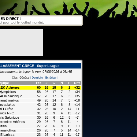
EN DIRECT !
pour tout le football mondial.
CLASSEMENT GRECE - Super League
lassement mis à jour le ven. 07/08/2026 à 08h45
Clas. Général
|
Domicile
|
Extérieur
|
quipe
Pts
J
G
N
P
Diff
AEK Athènes
60
26
18
6
2
+32
lympiakos
58
26
17
7
2
+34
AOK Salonique
57
26
17
6
3
+35
anathinaikos
49
26
14
7
5
+18
evadiakos
42
26
12
6
8
+14
FI Crète
32
26
10
2
14
-11
olos NFC
31
26
9
4
13
-12
ris Salonique
30
26
6
12
8
-7
tromitos Athènes
29
26
7
8
11
-4
ifisia
27
26
6
9
11
-10
anaitolikos
26
26
7
5
14
-14
E Larissa
23
26
4
11
11
-17