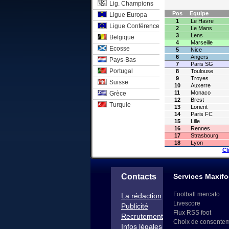
Lig. Champions
Pos
Equipe
Ligue Europa
1
Le Havre
Ligue Conférence
2
Le Mans
3
Lens
Belgique
4
Marseille
Ecosse
5
Nice
6
Angers
Pays-Bas
7
Paris SG
Portugal
8
Toulouse
9
Troyes
Suisse
10
Auxerre
11
Monaco
Grèce
12
Brest
Turquie
13
Lorient
14
Paris FC
15
Lille
16
Rennes
17
Strasbourg
18
Lyon
Cl
Contacts
Services Maxifo
Football mercato
La rédaction
Livescore
Publicité
Flux RSS foot
Recrutement
Choix de consente
Infos légales