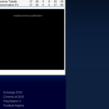
steras Tripolis
17
26
3
8
15
-19
anserraikos FC
17
26
4
5
17
-39
emplacement publicitaire
Echange DVD
Cinema et DVD
PlayStation 3
Football Algérie