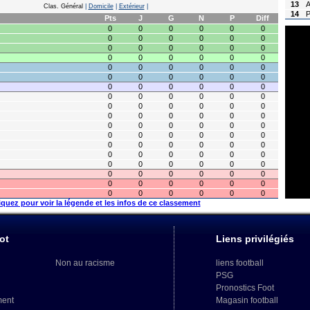
13
A
Clas. Général
|
Domicile
|
Extérieur
|
14
P
Pts
J
G
N
P
Diff
0
0
0
0
0
0
0
0
0
0
0
0
0
0
0
0
0
0
0
0
0
0
0
0
0
0
0
0
0
0
0
0
0
0
0
0
0
0
0
0
0
0
0
0
0
0
0
0
0
0
0
0
0
0
0
0
0
0
0
0
0
0
0
0
0
0
0
0
0
0
0
0
0
0
0
0
0
0
0
0
0
0
0
0
0
0
0
0
0
0
0
0
0
0
0
0
0
0
0
0
0
0
0
0
0
0
0
0
iquez pour voir la légende et les infos de ce classement
ot
Liens privilégiés
Non au racisme
liens football
PSG
Pronostics Foot
ment
Magasin football