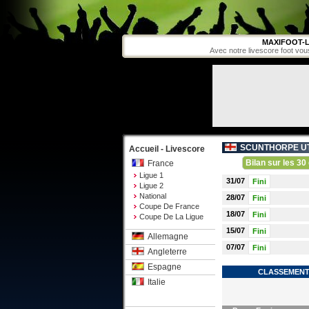
MAXIFOOT-L
Avec notre livescore foot vou
SCUNTHORPE UT
Accueil - Livescore
Bilan sur les 30 
France
Ligue 1
31/07
Fini
Ligue 2
National
28/07
Fini
Coupe De France
18/07
Fini
Coupe De La Ligue
15/07
Fini
Allemagne
07/07
Fini
Angleterre
Espagne
CLASSEMENT 
Italie