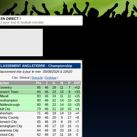
EN DIRECT !
pour tout le football mondial.
CLASSEMENT ANGLETERRE - Championship
lassement mis à jour le mer. 05/08/2026 à 10h20
Clas. Général
|
Domicile
|
Extérieur
|
quipe
Pts
J
G
N
P
Diff
oventry
95
46
28
11
7
+52
pswich Town
84
46
23
15
8
+33
illwall
83
46
24
11
11
+15
outhampton
80
46
22
14
10
+26
iddlesbrough
80
46
22
14
10
+25
ull City
73
46
21
10
15
+4
Wrexham
71
46
19
14
13
+4
erby County
69
46
20
9
17
+8
orwich City
65
46
19
8
19
+7
irmingham City
64
46
17
13
16
+1
wansea City
64
46
18
10
18
-2
ristol City
62
46
17
11
18
0