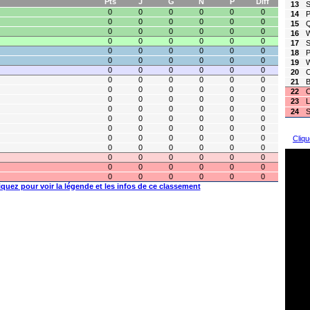
Pts
J
G
N
P
Diff
13
S
0
0
0
0
0
0
14
P
0
0
0
0
0
0
15
Q
0
0
0
0
0
0
16
W
0
0
0
0
0
0
17
S
0
0
0
0
0
0
18
P
0
0
0
0
0
0
19
W
0
0
0
0
0
0
20
C
0
0
0
0
0
0
21
B
0
0
0
0
0
0
22
O
0
0
0
0
0
0
23
L
0
0
0
0
0
0
24
S
0
0
0
0
0
0
0
0
0
0
0
0
0
0
0
0
0
0
Cliqu
0
0
0
0
0
0
0
0
0
0
0
0
0
0
0
0
0
0
0
0
0
0
0
0
iquez pour voir la légende et les infos de ce classement