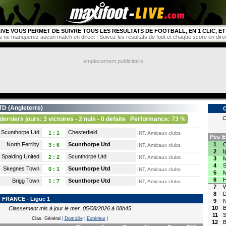
IVE VOUS PERMET DE SUIVRE TOUS LES RESULTATS DE FOOTBALL, EN 1 CLIC, ET 
s ne manquerez aucun match en direct ! Suivez les résultats de foot et chaque score en direct 
emplacement publicitaire
D (
Angleterre
)
C
derniers jours: 3 victoires - 2 nuls - 0 defaite
Performance: 73 %
Scunthorpe Utd
Chesterfield
1
:
1
INT, Amicaux clubs
Pos
E
North Ferriby
Scunthorpe Utd
1
C
3
:
6
INT, Amicaux clubs
2
I
Spalding United
Scunthorpe Utd
2
:
2
INT, Amicaux clubs
3
M
4
S
Skegnes Town
Scunthorpe Utd
0
:
1
INT, Amicaux clubs
5
M
6
H
Brigg Town
Scunthorpe Utd
1
:
7
INT, Amicaux clubs
7
8
D
FRANCE - Ligue 1
9
N
10
B
Classement mis à jour le mer. 05/08/2026 à 08h45
11
S
Clas. Général
|
Domicile
|
Extérieur
|
12
B