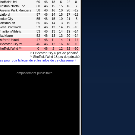
heffield Utd
60
46
18
6
22
0
reston North End
60
46
15
15
16
-7
ueens Park Rangers
58
46
16
10
20
-12
atford
57
46
14
15
17
-12
toke City
55
46
15
10
21
-5
ortsmouth
55
46
14
13
19
-15
est Bromwich
53
46
13
14
19
-10
harlton Athletic
53
46
13
14
19
-14
lackburn
52
46
13
13
20
-14
xford United
47
46
11
14
21
-14
eicester City
*
46
46
12
16
18
-10
(
)
heffield Wnd
*
0
46
2
12
32
-60
(
)
*
Leicester City 6 pts de pénalité
(
)
*
Sheffield Wnd 18 pts de pénalité
(
)
ez pour voir la légende et les infos de ce classement
emplacement publicitaire