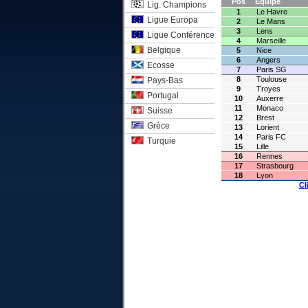
Pos
Equipe
Lig. Champions
1
Le Havre
Ligue Europa
2
Le Mans
3
Lens
Ligue Conférence
4
Marseille
Belgique
5
Nice
6
Angers
Ecosse
7
Paris SG
8
Toulouse
Pays-Bas
9
Troyes
Portugal
10
Auxerre
11
Monaco
Suisse
12
Brest
Grèce
13
Lorient
14
Paris FC
Turquie
15
Lille
16
Rennes
17
Strasbourg
18
Lyon
Cl